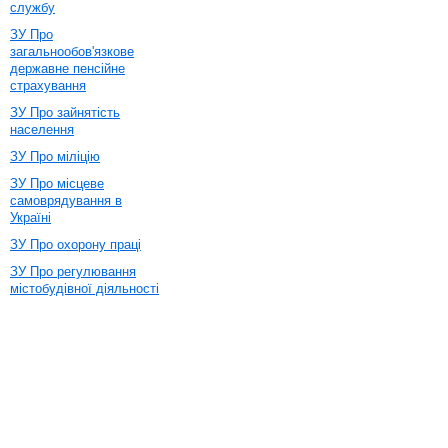
службу
ЗУ Про
загальнообов'язкове
державне пенсійне
страхування
ЗУ Про зайнятість
населення
ЗУ Про міліцію
ЗУ Про місцеве
самоврядування в
Україні
ЗУ Про охорону праці
ЗУ Про регулювання
містобудівної діяльності