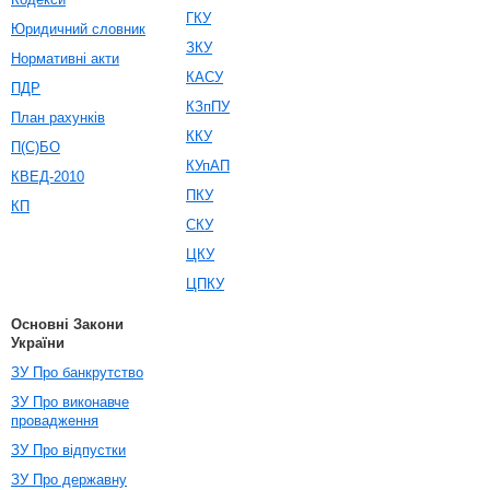
ГКУ
Юридичний словник
ЗКУ
Нормативні акти
КАСУ
ПДР
КЗпПУ
План рахунків
ККУ
П(С)БО
КУпАП
КВЕД-2010
ПКУ
КП
СКУ
ЦКУ
ЦПКУ
Основні Закони
України
ЗУ Про банкрутство
ЗУ Про виконавче
провадження
ЗУ Про відпустки
ЗУ Про державну