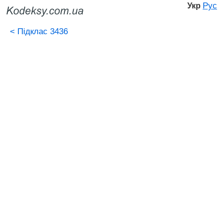
Рус
Укр
<
Підклас 3436