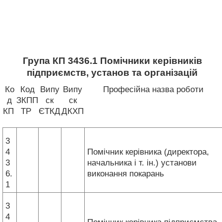
Група КП 3436.1 Помічники керівників
підприємств, установ та організацій
Ко
Код
Випу
Випу
Професійна назва роботи
д
ЗКПП
ск
ск
КП
ТР
ЄТКД
ДКХП
3
4
Помічник керівника (директора,
3
начальника і т. ін.) установи
6.
виконання покарань
1
3
4