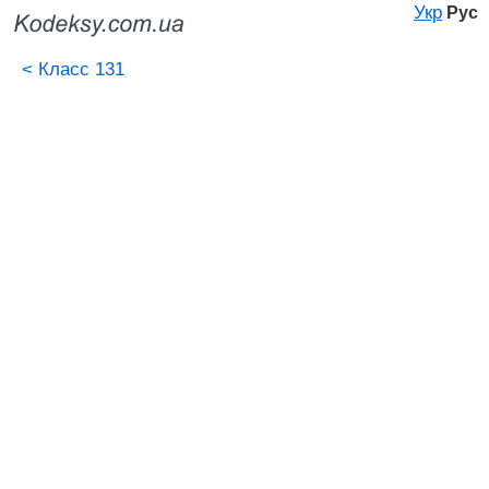
Укр
Рус
<
Класс 131