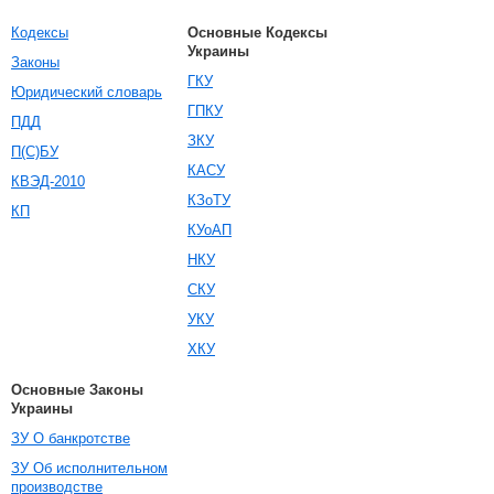
Кодексы
Основные Кодексы
Украины
Законы
ГКУ
Юридический словарь
ГПКУ
ПДД
ЗКУ
П(С)БУ
КАСУ
КВЭД-2010
КЗоТУ
КП
КУоАП
НКУ
СКУ
УКУ
ХКУ
Основные Законы
Украины
ЗУ О банкротстве
ЗУ Об исполнительном
производстве