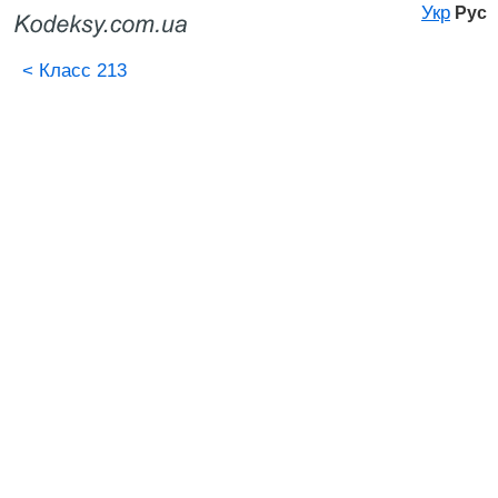
Укр
Рус
<
Класс 213