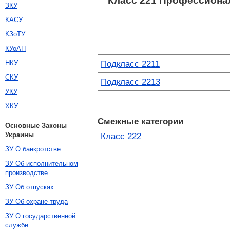
Класс 221 Профессионал
ЗКУ
КАСУ
КЗоТУ
КУоАП
Подкласс 2211
НКУ
СКУ
Подкласс 2213
УКУ
ХКУ
Смежные категории
Основные Законы
Украины
Класс 222
ЗУ О банкротстве
ЗУ Об исполнительном
производстве
ЗУ Об отпусках
ЗУ Об охране труда
ЗУ О государственной
службе