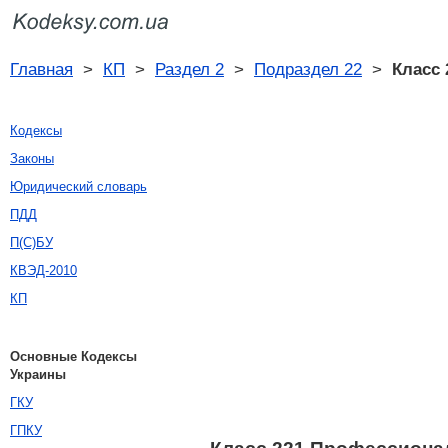
Главная
>
КП
>
Раздел 2
>
Подраздел 22
>
Класс 
Кодексы
Законы
Юридический словарь
ПДД
П(С)БУ
КВЭД-2010
КП
Основные Кодексы
Украины
ГКУ
ГПКУ