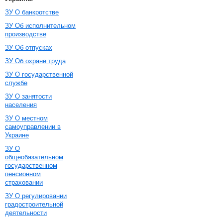
ЗУ О банкротстве
ЗУ Об исполнительном
производстве
ЗУ Об отпусках
ЗУ Об охране труда
ЗУ О государственной
службе
ЗУ О занятости
населения
ЗУ О местном
самоуправлении в
Украине
ЗУ О
общеобязательном
государственном
пенсионном
страховании
ЗУ О регулировании
градостроительной
деятельности