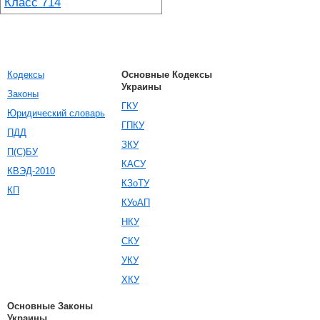
Класс 714
Кодексы
Основные Кодексы
Украины
Законы
ГКУ
Юридический словарь
ГПКУ
ПДД
ЗКУ
П(С)БУ
КАСУ
КВЭД-2010
КЗоТУ
КП
КУоАП
НКУ
СКУ
УКУ
ХКУ
Основные Законы
Украины