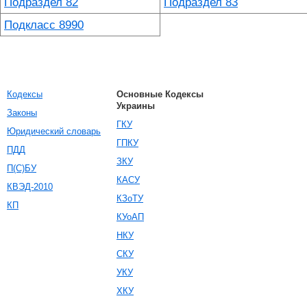
Подраздел 82
Подраздел 83
Подкласс 8990
Кодексы
Основные Кодексы
Украины
Законы
ГКУ
Юридический словарь
ГПКУ
ПДД
ЗКУ
П(С)БУ
КАСУ
КВЭД-2010
КЗоТУ
КП
КУоАП
НКУ
СКУ
УКУ
ХКУ