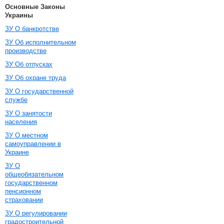
Основные Законы
Украины
ЗУ О банкротстве
ЗУ Об исполнительном
производстве
ЗУ Об отпусках
ЗУ Об охране труда
ЗУ О государственной
службе
ЗУ О занятости
населения
ЗУ О местном
самоуправлении в
Украине
ЗУ О
общеобязательном
государственном
пенсионном
страховании
ЗУ О регулировании
градостроительной