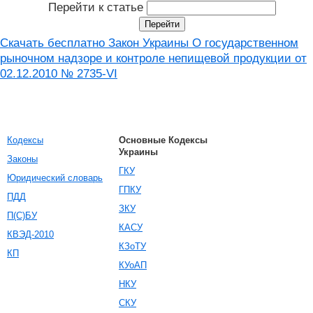
Перейти к статье
Скачать бесплатно Закон Украины О государственном
рыночном надзоре и контроле непищевой продукции от
02.12.2010 № 2735-VI
Кодексы
Основные Кодексы
Украины
Законы
ГКУ
Юридический словарь
ГПКУ
ПДД
ЗКУ
П(С)БУ
КАСУ
КВЭД-2010
КЗоТУ
КП
КУоАП
НКУ
СКУ