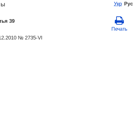
ны
Укр
Рус
тья 39
Печать
12.2010 № 2735-VI