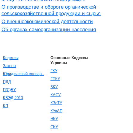
О производстве и обороте органической
сельскохозяйственной продукции и сырья
О внешнеэкономической деятельности
Об органах самоорганизации населения
Кодексы
Основные Кодексы
Украины
Законы
ГКУ
Юридический словарь
ГПКУ
ПДД
ЗКУ
П(С)БУ
КАСУ
КВЭД-2010
КЗоТУ
КП
КУоАП
НКУ
СКУ