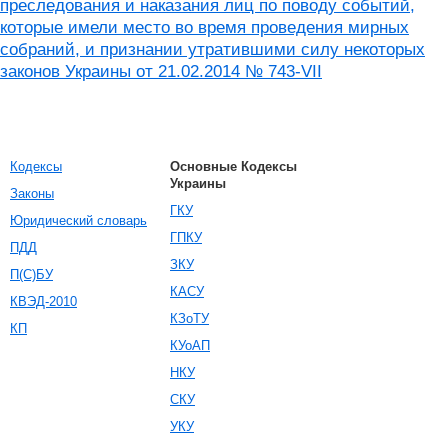
преследования и наказания лиц по поводу событий,
которые имели место во время проведения мирных
собраний, и признании утратившими силу некоторых
законов Украины от 21.02.2014 № 743-VII
Кодексы
Основные Кодексы
Украины
Законы
ГКУ
Юридический словарь
ГПКУ
ПДД
ЗКУ
П(С)БУ
КАСУ
КВЭД-2010
КЗоТУ
КП
КУоАП
НКУ
СКУ
УКУ