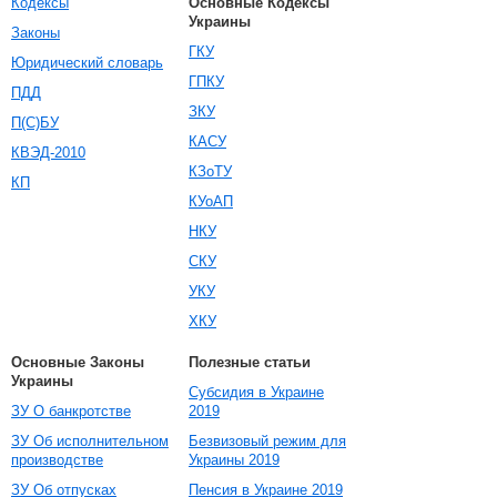
Кодексы
Основные Кодексы
Украины
Законы
ГКУ
Юридический словарь
ГПКУ
ПДД
ЗКУ
П(С)БУ
КАСУ
КВЭД-2010
КЗоТУ
КП
КУоАП
НКУ
СКУ
УКУ
ХКУ
Основные Законы
Полезные статьи
Украины
Субсидия в Украине
ЗУ О банкротстве
2019
ЗУ Об исполнительном
Безвизовый режим для
производстве
Украины 2019
ЗУ Об отпусках
Пенсия в Украине 2019