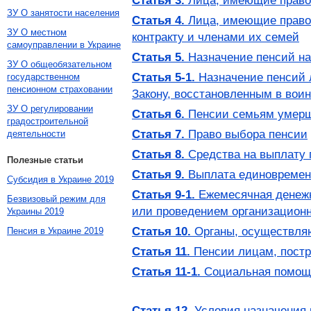
Статья 3.
Лица, имеющие право 
ЗУ О занятости населения
Статья 4.
Лица, имеющие право 
ЗУ О местном
контракту и членами их семей
самоуправлении в Украине
Статья 5.
Назначение пенсий на
ЗУ О общеобязательном
Статья 5-1.
Назначение пенсий 
государственном
пенсионном страховании
Закону, восстановленным в вои
ЗУ О регулировании
Статья 6.
Пенсии семьям умерш
градостроительной
Статья 7.
Право выбора пенсии
деятельности
Статья 8.
Средства на выплату 
Полезные статьи
Статья 9.
Выплата единовременн
Субсидия в Украине 2019
Статья 9-1.
Ежемесячная денежн
Безвизовый режим для
или проведением организационн
Украины 2019
Статья 10.
Органы, осуществля
Пенсия в Украине 2019
Статья 11.
Пенсии лицам, пост
Статья 11-1.
Социальная помощ
Статья 12.
Условия назначения 