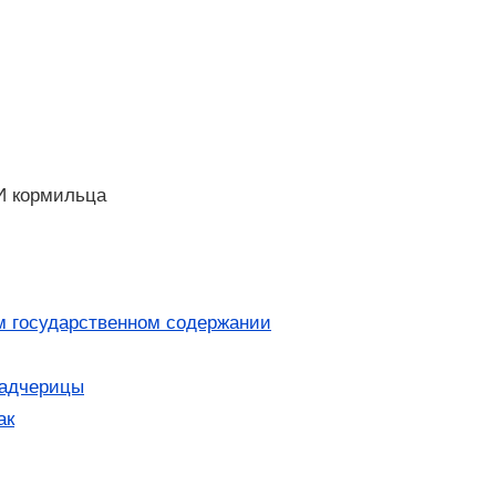
И кормильца
м государственном содержании
падчерицы
ак