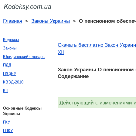
Главная
>
Законы Украины
>
О пенсионном обеспеч
Кодексы
Скачать бесплатно Закон Украин
Законы
XII
Юридический словарь
ПДД
Закон Украины О пенсионном о
П(С)БУ
Содержание
КВЭД-2010
КП
Действующий с изменениями и 
Основные Кодексы
Украины
ГКУ
ГПКУ