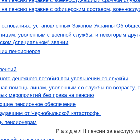
на пенсию наравне с военнослужащими срочной служб
на пенсию наравне с офицерским составом, военносл
 основаниях, установленных Законом Украины Об обще
лицам, уволенным с военной службы, и некоторым дру
нском (специальном) звании
их пенсионеров
пенсий
ого денежного пособия при увольнении со службы
ая помощь лицам, уволенным со службы по возрасту, с
ых мероприятий без права на пенсию
ющие пенсионное обеспечение
радавшим от Чернобыльской катастрофы
ь пенсионерам
Р а з д е л II пенсии за выслугу л
пенсий за выслугу лет