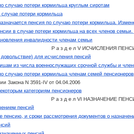
о случаю потери кормильца круглым сиротам
случае потери кормильца
назначается пенсия по случаю потери кормильца. Измен
нсии в случае потери кормильца на всех членов семьи
ановления инвалидности членам семьи
Р а з д е л V ИСЧИСЛЕНИЯ ПЕНС
 довольствие) для исчисления пенсий
ицам из числа военнослужащих срочной службы и член
о случаю потери кормильца членам семей пенсионеров
ии Закона N 3591-IV от 04.04.2006
которым категориям пенсионеров
Р а з д е л VI НАЗНАЧЕНИЕ ПЕН
чением пенсий
 пенсию, и сроки рассмотрения документов о назначен
нсий
азначенных пенсий