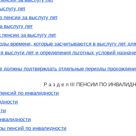
ыслугу лет
пенсии за выслугу лет
 выслугу лет
 пенсии за выслугу лет
ды времени, которые засчитываются в выслугу лет для
я выслуги лет и определения льготных условий назнач
е должны подтверждать отдельные периоды прохожден
Р а з д е л III ПЕНСИИ ПО ИНВАЛИ
пенсий по инвалидности
идности
сти
инвалидности
ы пенсий по инвалидности