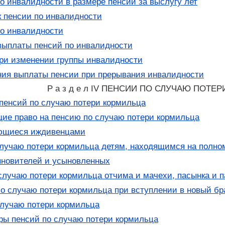
о инвалидности в размере пенсии за выслугу лет
 пенсии по инвалидности
о инвалидности
выплаты пенсий по инвалидности
ри изменении группы инвалидности
ия выплаты пенсии при прерывания инвалидности
Р а з д е л IV ПЕНСИИ ПО СЛУЧАЮ ПОТЕР
пенсий по случаю потери кормильца
е право на пенсию по случаю потери кормильца
ющиеся иждивенцами
лучаю потери кормильца детям, находящимся на полно
ыновителей и усыновленных
случаю потери кормильца отчима и мачехи, пасынка и 
о случаю потери кормильца при вступлении в новый бр
лучаю потери кормильца
ы пенсий по случаю потери кормильца