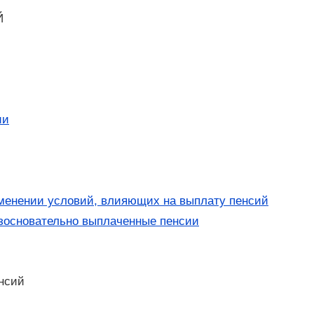
Й
ии
зменении условий, влияющих на выплату пенсий
езосновательно выплаченные пенсии
енсий