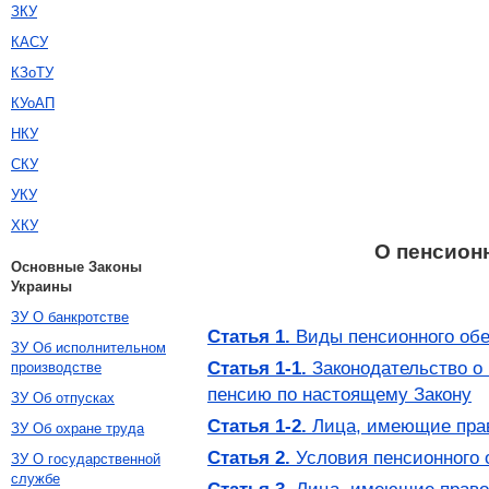
ЗКУ
КАСУ
КЗоТУ
КУоАП
НКУ
СКУ
УКУ
ХКУ
О пенсион
Основные Законы
Украины
ЗУ О банкротстве
Статья 1.
Виды пенсионного об
ЗУ Об исполнительном
Статья 1-1.
Законодательство о 
производстве
пенсию по настоящему Закону
ЗУ Об отпусках
Статья 1-2.
Лица, имеющие право
ЗУ Об охране труда
Статья 2.
Условия пенсионного 
ЗУ О государственной
службе