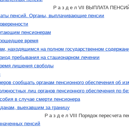
Р а з д е л VII ВЫПЛАТА ПЕНСИ
аты пенсий. Органы, выплачивающие пенсии
оверенности
отающим пенсионерам
прошедшее время
м, находящимся на полном государственном содержан
риод пребывания на стационарном лечении
время лишения свободы
й
еров сообщать органам пенсионного обеспечения об и
олжностных лиц органов пенсионного обеспечения по б
собия в случае смерти пенсионера
данам, выехавшим за границу
Р а з д е л VIII Порядок пересчета п
значенных пенсий