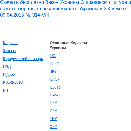
Скачать бесплатно Закон Украины О правовом статусе 
памяти борцов за независимость Украины в XX веке от
09.04.2015 № 314-VIII
Кодексы
Основные Кодексы
Украины
Законы
ГКУ
Юридический словарь
ГПКУ
ПДД
ЗКУ
П(С)БУ
КАСУ
КВЭД-2010
КЗоТУ
КП
КУоАП
НКУ
СКУ
УКУ
ХКУ