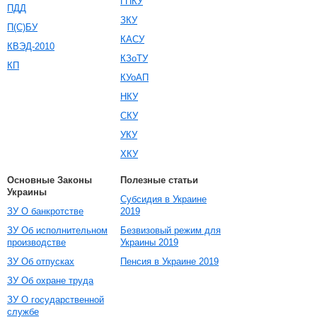
ГПКУ
ПДД
ЗКУ
П(С)БУ
КАСУ
КВЭД-2010
КЗоТУ
КП
КУоАП
НКУ
СКУ
УКУ
ХКУ
Основные Законы
Полезные статьи
Украины
Субсидия в Украине
ЗУ О банкротстве
2019
ЗУ Об исполнительном
Безвизовый режим для
производстве
Украины 2019
ЗУ Об отпусках
Пенсия в Украине 2019
ЗУ Об охране труда
ЗУ О государственной
службе