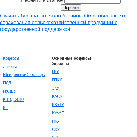
Перейти к статье
Скачать бесплатно Закон Украины Об особенностях
страхования сельскохозяйственной продукции с
государственной поддержкой
Кодексы
Основные Кодексы
Украины
Законы
ГКУ
Юридический словарь
ГПКУ
ПДД
ЗКУ
П(С)БУ
КАСУ
КВЭД-2010
КЗоТУ
КП
КУоАП
НКУ
СКУ