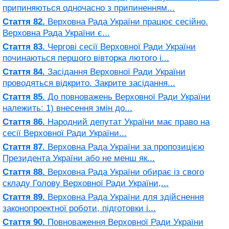
припиняються одночасно з припиненням...
Стаття 82.
Верховна Рада України працює сесійно.
Верховна Рада України є...
Стаття 83.
Чергові сесії Верховної Ради України
починаються першого вівторка лютого і...
Стаття 84.
Засідання Верховної Ради України
проводяться відкрито. Закрите засідання...
Стаття 85.
До повноважень Верховної Ради України
належить: 1) внесення змін до...
Стаття 86.
Народний депутат України має право на
сесії Верховної Ради України...
Стаття 87.
Верховна Рада України за пропозицією
Президента України або не менш як...
Стаття 88.
Верховна Рада України обирає із свого
складу Голову Верховної Ради України,...
Стаття 89.
Верховна Рада України для здійснення
законопроектної роботи, підготовки і...
Стаття 90.
Повноваження Верховної Ради України