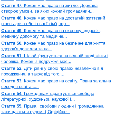
Стаття 47.
Кожен має право на житло. Держава
створює умови, за яких кожний громадянин...
Стаття 48.
Кожен має право на достатній життєвий
рівень для себе і своєї сім'ї, що...
Стаття 49.
Кожен має право на охорону здоров'я,
медичну допомогу та медичне...
Стаття 50.
Кожен має право на безпечне для життя і
здоров'я довкілля та на...
Стаття 51.
Шлюб ґрунтується на вільній згоді жінки і
чоловіка. Кожен із подружжя має...
Стаття 52.
Діти рівні у своїх правах незалежно від
походження, а також від того,...
Стаття 53.
Кожен має право на освіту. Повна загальна
середня освіта є...
Стаття 54.
Громадянам гарантується свобода
літературної, художньої, наукової і...
Стаття 55.
Права і свободи людини і громадянина
захищаються судом. { Офіційне...