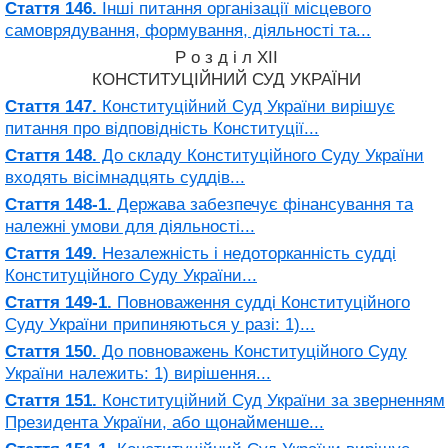
Стаття 146.
Інші питання організації місцевого
самоврядування, формування, діяльності та...
Р о з д і л XII
КОНСТИТУЦІЙНИЙ СУД УКРАЇНИ
Стаття 147.
Конституційний Суд України вирішує
питання про відповідність Конституції...
Стаття 148.
До складу Конституційного Суду України
входять вісімнадцять суддів...
Стаття 148-1.
Держава забезпечує фінансування та
належні умови для діяльності...
Стаття 149.
Незалежність і недоторканність судді
Конституційного Суду України...
Стаття 149-1.
Повноваження судді Конституційного
Суду України припиняються у разі: 1)...
Стаття 150.
До повноважень Конституційного Суду
України належить: 1) вирішення...
Стаття 151.
Конституційний Суд України за зверненням
Президента України, або щонайменше...