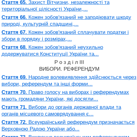
Стаття 65.
Захист Вітчизни, незалежності та
територіальної цілісності України,...
Стаття 66.
Кожен зобов'язаний не заподіювати шкоду
природі, культурній спадщині,...
Стаття 67.
Кожен зобов'язаний сплачувати податки і
збори в порядку і розмірах,...
Стаття 68.
Кожен зобов'язаний неухильно
додержуватися Конституції України та...
Р о з д і л III
ВИБОРИ. РЕФЕРЕНДУМ
Стаття 69.
Народне волевиявлення здійснюється через
вибори, референдум та інші форми...
Стаття 70.
Право голосу на виборах і референдумах
мають громадяни України, які досягли...
Стаття 71.
Вибори до органів державної влади та
органів місцевого самоврядування є...
Стаття 72.
Всеукраїнський референдум призначається
Верховною Радою України або...