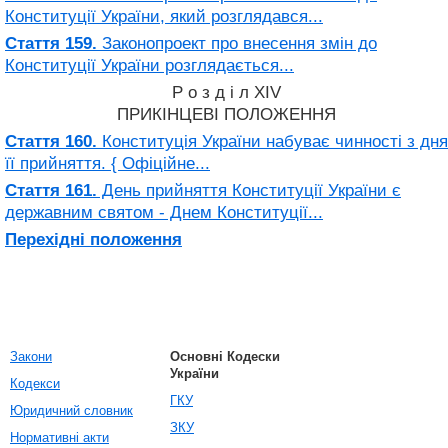
Конституції України, який розглядався...
Стаття 159.
Законопроект про внесення змін до
Конституції України розглядається...
Р о з д і л XIV
ПРИКІНЦЕВІ ПОЛОЖЕННЯ
Стаття 160.
Конституція України набуває чинності з дня
її прийняття. { Офіційне...
Стаття 161.
День прийняття Конституції України є
державним святом - Днем Конституції...
Перехідні положення
Закони
Основні Кодески
України
Кодекси
ГКУ
Юридичний словник
ЗКУ
Нормативні акти