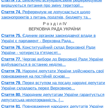
Стаття 73.
Виключно всеукраїнським референдумом
вирішуються питання про зміну території...
Стаття 74.
Референдум не допускається щодо
законопроектів з питань податків, бюджету та...
Р о з д і л IV
ВЕРХОВНА РАДА УКРАЇНИ
Стаття 75.
Єдиним органом законодавчої влади в
Україні є парламент - Верховна Рада...
Стаття 76.
Конституційний склад Верховної Ради
України - чотириста п’ятдесят...
Стаття 77.
Чергові вибори до Верховної Ради України
відбуваються в останню неділю...
Стаття 78.
Народні депутати України здійснюють свої
повноваження на постійній основі....
Стаття 79.
Перед вступом на посаду народні депутати
України складають перед Верховною...
Стаття 80.
Народним депутатам України гарантується
депутатська недоторканність. {...
Стаття 81.
Повноваження народних депутатів України