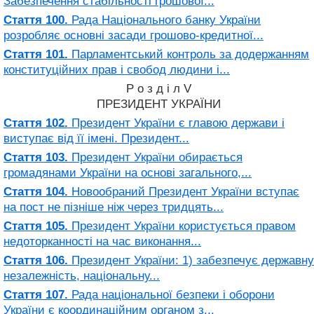
Забезпечення стабільності грошової...
Стаття 100.
Рада Національного банку України
розробляє основні засади грошово-кредитної...
Стаття 101.
Парламентський контроль за додержанням
конституційних прав і свобод людини і...
Р о з д і л V
ПРЕЗИДЕНТ УКРАЇНИ
Стаття 102.
Президент України є главою держави і
виступає від її імені. Президент...
Стаття 103.
Президент України обирається
громадянами України на основі загального,...
Стаття 104.
Новообраний Президент України вступає
на пост не пізніше ніж через тридцять...
Стаття 105.
Президент України користується правом
недоторканності на час виконання...
Стаття 106.
Президент України: 1) забезпечує державну
незалежність, національну...
Стаття 107.
Рада національної безпеки і оборони
України є координаційним органом з...