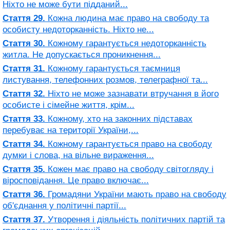
Ніхто не може бути підданий...
Стаття 29.
Кожна людина має право на свободу та
особисту недоторканність. Ніхто не...
Стаття 30.
Кожному гарантується недоторканність
житла. Не допускається проникнення...
Стаття 31.
Кожному гарантується таємниця
листування, телефонних розмов, телеграфної та...
Стаття 32.
Ніхто не може зазнавати втручання в його
особисте і сімейне життя, крім...
Стаття 33.
Кожному, хто на законних підставах
перебуває на території України,...
Стаття 34.
Кожному гарантується право на свободу
думки і слова, на вільне вираження...
Стаття 35.
Кожен має право на свободу світогляду і
віросповідання. Це право включає...
Стаття 36.
Громадяни України мають право на свободу
об'єднання у політичні партії...
Стаття 37.
Утворення і діяльність політичних партій та