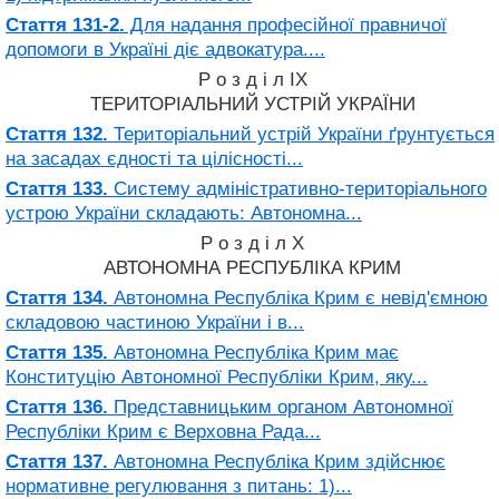
Стаття 131-2.
Для надання професійної правничої
допомоги в Україні діє адвокатура....
Р о з д і л IX
ТЕРИТОРІАЛЬНИЙ УСТРІЙ УКРАЇНИ
Стаття 132.
Територіальний устрій України ґрунтується
на засадах єдності та цілісності...
Стаття 133.
Систему адміністративно-територіального
устрою України складають: Автономна...
Р о з д і л X
АВТОНОМНА РЕСПУБЛІКА КРИМ
Стаття 134.
Автономна Республіка Крим є невід'ємною
складовою частиною України і в...
Стаття 135.
Автономна Республіка Крим має
Конституцію Автономної Республіки Крим, яку...
Стаття 136.
Представницьким органом Автономної
Республіки Крим є Верховна Рада...
Стаття 137.
Автономна Республіка Крим здійснює
нормативне регулювання з питань: 1)...