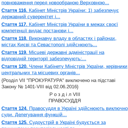
повноваження перед новообраною Верховною...
Стаття 116.
Кабінет Міністрів України: 1) забезпечує
державний суверенітет і...
Стаття 117.
Кабінет Міністрів України в межах своєї
компетенції видає постанови і...
Стаття 118.
Виконавчу владу в областях і районах,
містах Києві та Севастополі здійснюють...
Стаття 119.
Місцеві державні адміністрації на
відповідній території забезпечують:...
Стаття 120.
Члени Кабінету Міністрів України, керівники
центральних та місцевих органів...
{Розділ VII "ПРОКУРАТУРА" виключено на підставі
Закону № 1401-VIII від 02.06.2016}
Р о з д і л VIII
ПРАВОСУДДЯ
Стаття 124.
Правосуддя в Україні здійснюють виключно
суди. Делегування функцій...
Стаття 125.
Судоустрій в Україні будується за