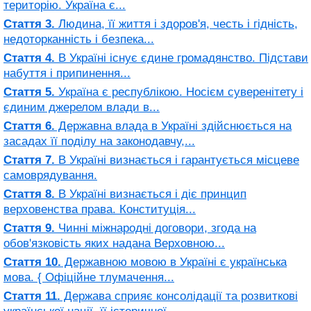
територію. Україна є...
Стаття 3.
Людина, її життя і здоров'я, честь і гідність,
недоторканність і безпека...
Стаття 4.
В Україні існує єдине громадянство. Підстави
набуття і припинення...
Стаття 5.
Україна є республікою. Носієм суверенітету і
єдиним джерелом влади в...
Стаття 6.
Державна влада в Україні здійснюється на
засадах її поділу на законодавчу,...
Стаття 7.
В Україні визнається і гарантується місцеве
самоврядування.
Стаття 8.
В Україні визнається і діє принцип
верховенства права. Конституція...
Стаття 9.
Чинні міжнародні договори, згода на
обов'язковість яких надана Верховною...
Стаття 10.
Державною мовою в Україні є українська
мова. { Офіційне тлумачення...
Стаття 11.
Держава сприяє консолідації та розвиткові