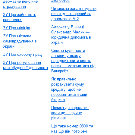
экспертов
державне пенсійне
страхування
Чи можна запатентувати
винахід, створений за
ЗУ Про зайнятість
допомогою AI?
населення
Адвокат у Вінниці
ЗУ Про міліцію
Олександр Малик —
ЗУ Про місцеве
юридична допомога в
самоврядування в
Україні
Україні
Сніжна куля проти
ЗУ Про охорону праці
лавини: у якому
порядку гасити кілька
ЗУ Про регулювання
позик — математика від
містобудівної діяльності
Банкрейт
Як правильно
розрахувати суму
кредиту, щоб не
перевантажити свій
бюджет
Позика до зарплати:
коли це – зручне
рішення
Що таке номер 0800 та
навіщо він потрібен