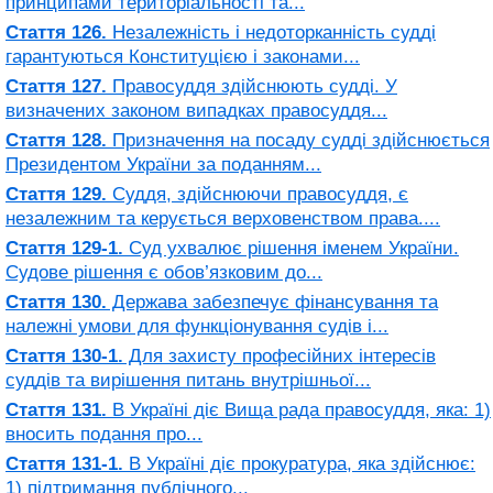
принципами територіальності та...
Стаття 126.
Незалежність і недоторканність судді
гарантуються Конституцією і законами...
Стаття 127.
Правосуддя здійснюють судді. У
визначених законом випадках правосуддя...
Стаття 128.
Призначення на посаду судді здійснюється
Президентом України за поданням...
Стаття 129.
Суддя, здійснюючи правосуддя, є
незалежним та керується верховенством права....
Стаття 129-1.
Суд ухвалює рішення іменем України.
Судове рішення є обов’язковим до...
Стаття 130.
Держава забезпечує фінансування та
належні умови для функціонування судів і...
Стаття 130-1.
Для захисту професійних інтересів
суддів та вирішення питань внутрішньої...
Стаття 131.
В Україні діє Вища рада правосуддя, яка: 1)
вносить подання про...
Стаття 131-1.
В Україні діє прокуратура, яка здійснює:
1) підтримання публічного...