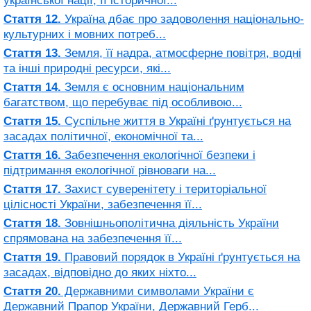
української нації, її історичної...
Стаття 12.
Україна дбає про задоволення національно-
культурних і мовних потреб...
Стаття 13.
Земля, її надра, атмосферне повітря, водні
та інші природні ресурси, які...
Стаття 14.
Земля є основним національним
багатством, що перебуває під особливою...
Стаття 15.
Суспільне життя в Україні ґрунтується на
засадах політичної, економічної та...
Стаття 16.
Забезпечення екологічної безпеки і
підтримання екологічної рівноваги на...
Стаття 17.
Захист суверенітету і територіальної
цілісності України, забезпечення її...
Стаття 18.
Зовнішньополітична діяльність України
спрямована на забезпечення її...
Стаття 19.
Правовий порядок в Україні ґрунтується на
засадах, відповідно до яких ніхто...
Стаття 20.
Державними символами України є
Державний Прапор України, Державний Герб...