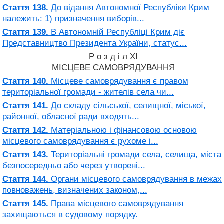
Стаття 138.
До відання Автономної Республіки Крим
належить: 1) призначення виборів...
Стаття 139.
В Автономній Республіці Крим діє
Представництво Президента України, статус...
Р о з д і л XI
МІСЦЕВЕ САМОВРЯДУВАННЯ
Стаття 140.
Місцеве самоврядування є правом
територіальної громади - жителів села чи...
Стаття 141.
До складу сільської, селищної, міської,
районної, обласної ради входять...
Стаття 142.
Матеріальною і фінансовою основою
місцевого самоврядування є рухоме і...
Стаття 143.
Територіальні громади села, селища, міста
безпосередньо або через утворені...
Стаття 144.
Органи місцевого самоврядування в межах
повноважень, визначених законом,...
Стаття 145.
Права місцевого самоврядування
захищаються в судовому порядку.