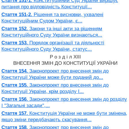
Стаття 151-1.
Конституційний Суд України вирішує
питання про відповідність Конституції...
Стаття 151-2.
Рішення та висновки, ухвалені
Конституційним Судом України, є...
Стаття 152.
Закони та інші акти за рішенням
Конституційного Суду України визнаються...
Стаття 153.
Порядок організації та діяльності
Конституційного Суду України, статус...
Р о з д і л XIII
ВНЕСЕННЯ ЗМІН ДО КОНСТИТУЦІЇ УКРАЇНИ
Стаття 154.
Законопроект про внесення змін до
Конституції України може бути поданий до...
Стаття 155.
Законопроект про внесення змін до
Конституції України, крім розділу I...
Стаття 156.
Законопроект про внесення змін до розділу
I "Загальні засади",...
Стаття 157.
Конституція України не може бути змінена,
якщо зміни передбачають скасування...
Стаття 158.
Законопроект про внесення змін до