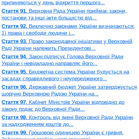
припиняються у день відкриття першого...
Стаття 91.
Верховна Рада України приймає закони,
постанови та інші акти більшістю від...
Стаття 92.
Виключно законами України визначаються:
1) права і свободи людини і...
Стаття 93.
Право законодавчої ініціативи у Верховній
Раді України належить Президентові...
Стаття 94.
Закон підписує Голова Верховної Ради
України і невідкладно направляє його...
Стаття 95.
Бюджетна система України будується на
засадах справедливого і неупередженого...
Стаття 96.
Державний бюджет України затверджується
щорічно Верховною Радою України на...
Стаття 97.
Кабінет Міністрів України відповідно до
закону подає до Верховної Ради...
Стаття 98.
Контроль від імені Верховної Ради України
за надходженням коштів до...
Стаття 99.
Грошовою одиницею України є гривня.