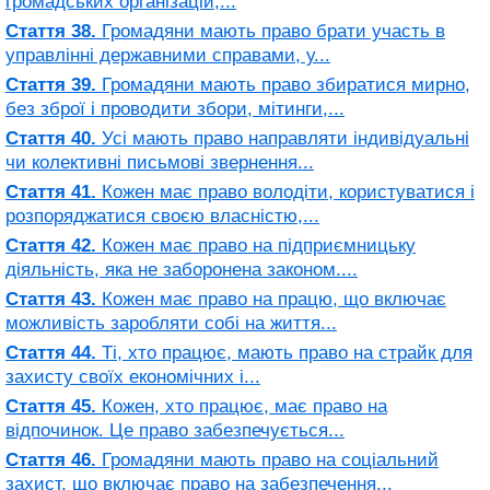
громадських організацій,...
Стаття 38.
Громадяни мають право брати участь в
управлінні державними справами, у...
Стаття 39.
Громадяни мають право збиратися мирно,
без зброї і проводити збори, мітинги,...
Стаття 40.
Усі мають право направляти індивідуальні
чи колективні письмові звернення...
Стаття 41.
Кожен має право володіти, користуватися і
розпоряджатися своєю власністю,...
Стаття 42.
Кожен має право на підприємницьку
діяльність, яка не заборонена законом....
Стаття 43.
Кожен має право на працю, що включає
можливість заробляти собі на життя...
Стаття 44.
Ті, хто працює, мають право на страйк для
захисту своїх економічних і...
Стаття 45.
Кожен, хто працює, має право на
відпочинок. Це право забезпечується...
Стаття 46.
Громадяни мають право на соціальний
захист, що включає право на забезпечення...