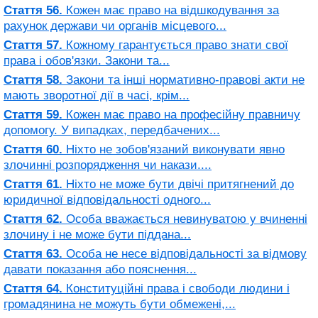
Стаття 56.
Кожен має право на відшкодування за
рахунок держави чи органів місцевого...
Стаття 57.
Кожному гарантується право знати свої
права і обов'язки. Закони та...
Стаття 58.
Закони та інші нормативно-правові акти не
мають зворотної дії в часі, крім...
Стаття 59.
Кожен має право на професійну правничу
допомогу. У випадках, передбачених...
Стаття 60.
Ніхто не зобов'язаний виконувати явно
злочинні розпорядження чи накази....
Стаття 61.
Ніхто не може бути двічі притягнений до
юридичної відповідальності одного...
Стаття 62.
Особа вважається невинуватою у вчиненні
злочину і не може бути піддана...
Стаття 63.
Особа не несе відповідальності за відмову
давати показання або пояснення...
Стаття 64.
Конституційні права і свободи людини і
громадянина не можуть бути обмежені,...