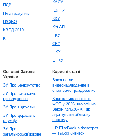
КАСУ
ПДР
КЗпПУ
План рахунків
ККУ
П(С)БО
КУпАП
КВЕД-2010
ПКУ
КП
СКУ
ЦКУ
ЦПКУ
Основні Закони
Корисні статті
України
Законно ли
ЗУ Про банкрутство
видеонаблюдение в
спортзале, раздевалке
ЗУ Про виконавче
провадження
Квартальна звітність
ФОП у 2026: що змінив
ЗУ Про відпустки
Закон №4536-IX і як
адаптувати облікову
ЗУ Про державну
систему
службу
HP EliteBook в Фокстрот
ЗУ Про
— выбор бизнес-
загальнообов'язкове