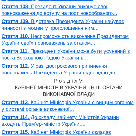
Стаття 108.
Президент України виконує свої
повноваження до вступу на пост новообраного...
Стаття 109.
Відставка Президента України набуває
чинності з моменту проголошення ним...
Стаття 110.
Неспроможність виконання Президентом
України своїх повноважень за станом...
Стаття 111.
Президент України може бути усунений з
поста Верховною Радою України в...
Стаття 112.
У разі дострокового припинення
повноважень Президента України відповідно до...
Р о з д і л VI
КАБІНЕТ МІНІСТРІВ УКРАЇНИ. ІНШІ ОРГАНИ
ВИКОНАВЧОЇ ВЛАДИ
Стаття 113.
Кабінет Міністрів України є вищим органом
у системі органів виконавчої...
Стаття 114.
До складу Кабінету Міністрів України
входять Прем’єр-міністр України,...
Стаття 115.
Кабінет Міністрів України складає