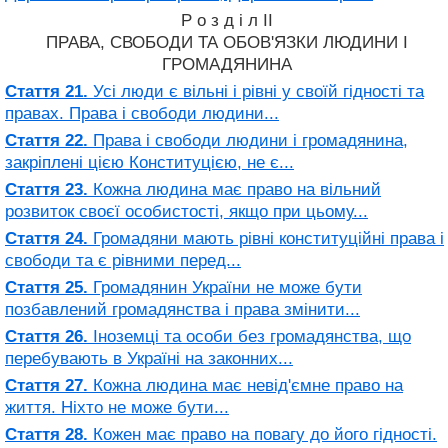
Р о з д і л II
ПРАВА, СВОБОДИ ТА ОБОВ'ЯЗКИ ЛЮДИНИ І
ГРОМАДЯНИНА
Стаття 21.
Усі люди є вільні і рівні у своїй гідності та
правах. Права і свободи людини...
Стаття 22.
Права і свободи людини і громадянина,
закріплені цією Конституцією, не є...
Стаття 23.
Кожна людина має право на вільний
розвиток своєї особистості, якщо при цьому...
Стаття 24.
Громадяни мають рівні конституційні права і
свободи та є рівними перед...
Стаття 25.
Громадянин України не може бути
позбавлений громадянства і права змінити...
Стаття 26.
Іноземці та особи без громадянства, що
перебувають в Україні на законних...
Стаття 27.
Кожна людина має невід'ємне право на
життя. Ніхто не може бути...
Стаття 28.
Кожен має право на повагу до його гідності.