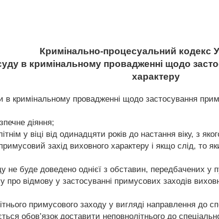
Кримінально-процесуальний кодекс У
 суду в кримінальному провадженні щодо заст
характеру
и в кримінальному провадженні щодо застосування приму
зпечне діяння;
ітнім у віці від одинадцяти років до настання віку, з яко
 примусовий захід виховного характеру і якщо слід, то я
у не буде доведено однієї з обставин, передбачених у пу
у про відмову у застосуванні примусових заходів виховн
літнього примусового заходу у вигляді направлення до с
ється обов’язок доставити неповнолітнього до спеціальн