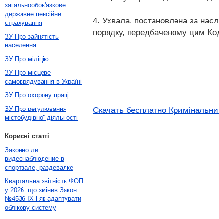
загальнообов'язкове
державне пенсійне
4. Ухвала, постановлена за нас
страхування
порядку, передбаченому цим Ко
ЗУ Про зайнятість
населення
ЗУ Про міліцію
ЗУ Про місцеве
самоврядування в Україні
ЗУ Про охорону праці
ЗУ Про регулювання
Скачать бесплатно Кримінальний
містобудівної діяльності
Корисні статті
Законно ли
видеонаблюдение в
спортзале, раздевалке
Квартальна звітність ФОП
у 2026: що змінив Закон
№4536-IX і як адаптувати
облікову систему