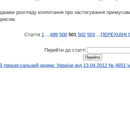
лідками розгляду клопотання про застосування примусови
дексом.
Стаття
1
...
499
500
501
502
503
...
ПЕРЕХІДНІ
Перейти до статті
 процесуальний кодекс України від 13.04.2012 № 4651-V