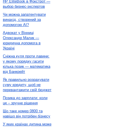
HP EliteBook в Фокстрот —
выбор бизнес-экспертов
Чи можна запатентувати
винахід, створений за
допомогою AI?
Адвокат у Вінниці
Олександр Малик —
юридична допомога в
Україні
Сніжна куля проти лавини:
у якому порядку гасити
кілька позик — математика
від Банкрейт
Як правильно розрахувати
суму кредиту, щоб не
перевантажити свій бюджет
Позика до зарплати: коли
це – зручне рішення
Що таке номер 0800 та
навіщо він потрібен бізнесу
У яких країнах дитина може