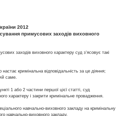
країни 2012
осування примусових заходів виховного
сових заходів виховного характеру суд з’ясовує такі
го настає кримінальна відповідальність за це діяння;
кий саме.
нкті 1 або 2 частини першої цієї статті, суд
ого характеру і закрити кримінальне провадження.
пеціального навчально-виховного закладу на кримінальну
ого навчально-виховного закладу.