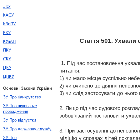
ЗКУ
КАСУ
КЗпПУ
ККУ
Стаття 501. Ухвали
КУпАП
ПКУ
СКУ
1. Під час постановлення ухвал
ЦКУ
питання:
ЦПКУ
1) чи мало місце суспільно небе
2) чи вчинено це діяння неповнол
Основні Закони України
3) чи слід застосувати до нього
ЗУ Про банкрутство
ЗУ Про виконавче
2. Якщо під час судового розгляд
провадження
зобов’язаний постановити ухвал
ЗУ Про відпустки
ЗУ Про державну службу
3. При застосуванні до неповно
міліцію у справах дітей поклада
ЗУ Про