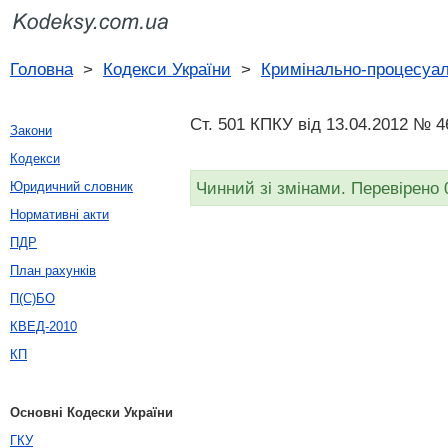
Головна
>
Кодекси України
>
Кримінально-процесуал
Ст. 501 КПКУ від 13.04.2012 № 4
Закони
Кодекси
Чинний зі змінами. Перевірено 
Юридичний словник
Нормативні акти
ПДР
План рахунків
П(С)БО
КВЕД-2010
КП
Основні Кодески України
ГКУ