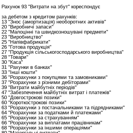
Рахунок 93 "Витрати на збут" кореспондує
за дебетом з кредитом рахунків:
13 "Знос (амортизація) необоротних активів"
20 "Виробничі запаси"
22 "Малоцінні та швидкозношувані предмети"
23 "Виробництво"
25 "Напівфабрикати"
26 "Готова продукція"
27 "Продукція сільськогосподарського виробництва"
28 "Товари"
30 "Каса"
31 "Рахунки в банках"
33 "Інші кошти"
36 "Розрахунки з покупцями та замовниками"
37 "Розрахунки з різними дебіторами"
39 "Витрати майбутніх періодів"
47 "Забезпечення майбутніх витрат і платежів"
50 "Довгострокові позики"
60 "Короткострокові позики"
63 "Розрахунки з постачальниками та підрядниками"
64 "Розрахунки за податками й платежами"
65 "Розрахунки за страхуванням"
66 "Розрахунки за виплатами працівникам"
68 "Розрахунки за іншими операціями"
80 "Матеріальні витрати"