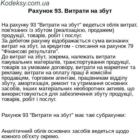
Рахунок 93. Витрати на збут
На рахунку 93 "Витрати на збут" ведеться облік витрат,
пов'язаних із збутом (реалізацією, продажем)
продукції, товарів, робіт і послуг.
За дебетом рахунку відображається сума визнаних
витрат на збут, за кредитом - списання на рахунок 79
"Фінансові результати".
До витрат на збут, зокрема, належать витрати
пакувальних матеріалів, транспортування продукції,
товарів за умовами договору, витрати на маркетинг та
рекламу, витрати на оплату праці й комісійні
продавцям, торговим агентам, працівникам відділу
збуту, амортизація, ремонт та утримання основних
засобів, інших матеріальних необоротних активів, що
використовуються для забезпечення збуту продукції,
товарів, робіт і послуг.
Рахунок 93 "Витрати на збут" має такі субрахунки:
Аналітичний облік основних засобів ведеться щодо
кожного об'єкту окремо.