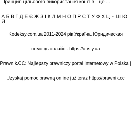
Принцип цільового використання коштів - це ...
А Б В Г Д Е Є Ж З
І
К Л М Н О П Р С Т У Ф Х Ц Ч Ш Ю
Я
Kodeksy.com.ua 2011-2024 рік Україна. Юридическая
помощь онлайн -
https://uristy.ua
Prawnik.CC: Najlepszy prawniczy portal internetowy w Polska |
Uzyskaj pomoc prawną online już teraz
https://prawnik.cc