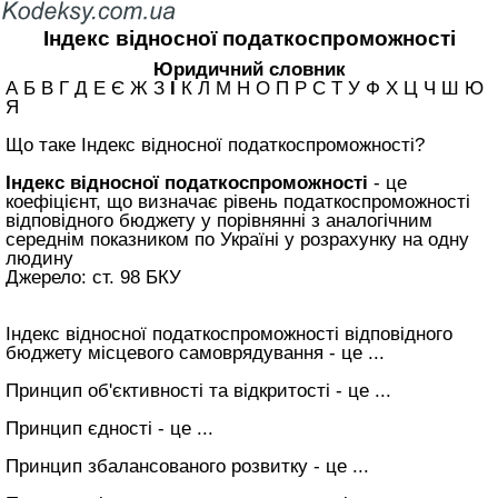
Індекс відносної податкоспроможності
Юридичний словник
А Б В Г Д Е Є Ж З
І
К Л М Н О П Р С Т У Ф Х Ц Ч Ш Ю
Я
Що таке Індекс відносної податкоспроможності?
Індекс відносної податкоспроможності
- це
коефіцієнт, що визначає рівень податкоспроможності
відповідного бюджету у порівнянні з аналогічним
середнім показником по Україні у розрахунку на одну
людину
Джерело: ст. 98 БКУ
Індекс відносної податкоспроможності відповідного
бюджету місцевого самоврядування - це ...
Принцип об'єктивності та відкритості - це ...
Принцип єдності - це ...
Принцип збалансованого розвитку - це ...