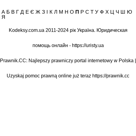
А Б В Г Д Е Є Ж З І К Л М Н О
П
Р С Т У Ф Х Ц Ч Ш Ю
Я
Kodeksy.com.ua 2011-2024 рік Україна. Юридическая
помощь онлайн -
https://uristy.ua
Prawnik.CC: Najlepszy prawniczy portal internetowy w Polska |
Uzyskaj pomoc prawną online już teraz
https://prawnik.cc