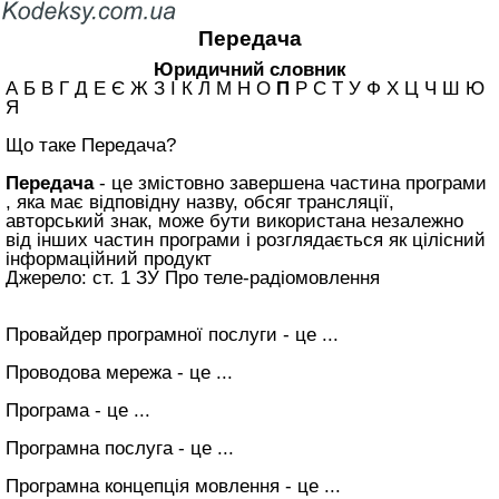
Передача
Юридичний словник
А Б В Г Д Е Є Ж З І К Л М Н О
П
Р С Т У Ф Х Ц Ч Ш Ю
Я
Що таке Передача?
Передача
- це змістовно завершена частина програми
, яка має відповідну назву, обсяг трансляції,
авторський знак, може бути використана незалежно
від інших частин програми і розглядається як цілісний
інформаційний продукт
Джерело: ст. 1 ЗУ Про теле-радіомовлення
Провайдер програмної послуги - це ...
Проводова мережа - це ...
Програма - це ...
Програмна послуга - це ...
Програмна концепція мовлення - це ...