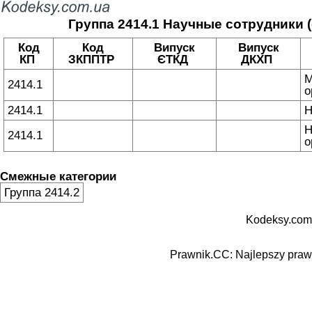
Группа 2414.1 Научные сотрудники
Код
Код
Випуск
Випуск
КП
ЗКППТР
ЄТКД
ДКХП
М
2414.1
о
2414.1
Н
Н
2414.1
о
Смежные категории
Группа 2414.2
Kodeksy.com
Prawnik.CC: Najlepszy prawn