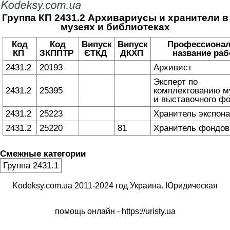
Группа КП 2431.2 Архивариусы и хранители в
музеях и библиотеках
Код
Код
Випуск
Випуск
Профессионал
КП
ЗКППТР
ЄТКД
ДКХП
название ра
2431.2
20193
Архивист
Эксперт по
2431.2
25395
комплектованию м
и выставочного ф
2431.2
25223
Хранитель экспона
2431.2
25220
81
Хранитель фондов
Смежные категории
Группа 2431.1
Kodeksy.com.ua 2011-2024 год Украина. Юридическая
помощь онлайн -
https://uristy.ua