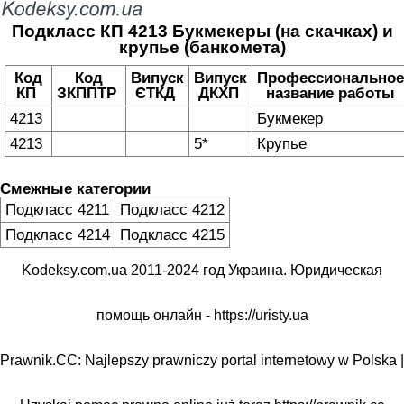
Подкласс КП 4213 Букмекеры (на скачках) и
крупье (банкомета)
Код
Код
Випуск
Випуск
Профессиональное
КП
ЗКППТР
ЄТКД
ДКХП
название работы
4213
Букмекер
4213
5*
Крупье
Смежные категории
Подкласс 4211
Подкласс 4212
Подкласс 4214
Подкласс 4215
Kodeksy.com.ua 2011-2024 год Украина. Юридическая
помощь онлайн -
https://uristy.ua
Prawnik.CC: Najlepszy prawniczy portal internetowy w Polska |