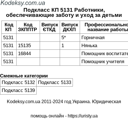
Подкласс КП 5131 Работники,
обеспечивающие заботу и уход за детьми
Код
Код
Випуск
Випуск
Профессиональн
КП
ЗКППТР
ЄТКД
ДКХП
название работ
5131
5*
Горничная
5131
15135
1
Нянька
5131
16844
Помощник воспитат
5131
Помощник учителя
Смежные категории
Подкласс 5132
Подкласс 5133
Подкласс 5139
Kodeksy.com.ua 2011-2024 год Украина. Юридическая
помощь онлайн -
https://uristy.ua