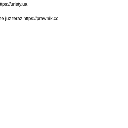
ttps://uristy.ua
ne już teraz
https://prawnik.cc