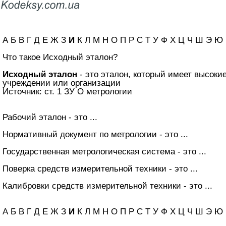
А Б В Г Д Е Ж З
И
К Л М Н О П Р С Т У Ф Х Ц Ч Ш Э Ю
Что такое Исходный эталон?
Исходный эталон
- это эталон, который имеет высоки
учреждении или организации
Источник: ст. 1 ЗУ О метрологии
Рабочий эталон - это ...
Нормативный документ по метрологии - это ...
Государственная метрологическая система - это ...
Поверка средств измерительной техники - это ...
Калибровки средств измерительной техники - это ...
А Б В Г Д Е Ж З
И
К Л М Н О П Р С Т У Ф Х Ц Ч Ш Э Ю