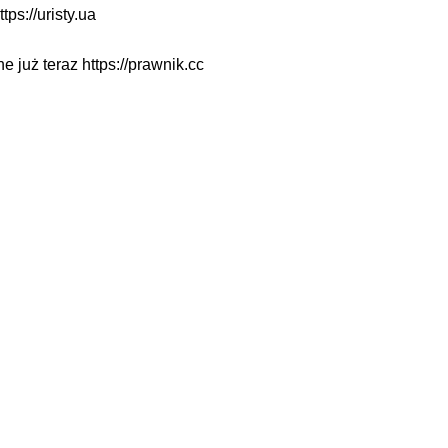
ttps://uristy.ua
ne już teraz
https://prawnik.cc