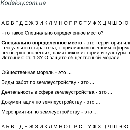
А Б В Г Д Е Ж З И К Л М Н О П Р
С
Т У Ф Х Ц Ч Ш Э Ю
Что такое Специально определенное место?
Специально определенное место
- это территория и
сексуального характера, с приличным внешним оформл
несовершеннолетних, памятников истории и культуры, 
Источник: ст. 1 ЗУ О защите общественной морали
Общественная мораль - это ...
Виды работ по землеустройству - это ...
Деятельность в сфере землеустройства - это ...
Документация по землеустройству - это ...
Мероприятия по землеустройству - это ...
А Б В Г Д Е Ж З И К Л М Н О П Р
С
Т У Ф Х Ц Ч Ш Э Ю