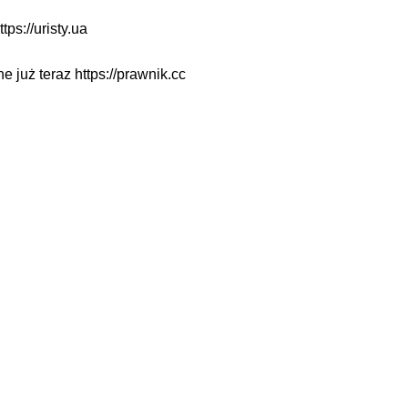
ttps://uristy.ua
ne już teraz
https://prawnik.cc