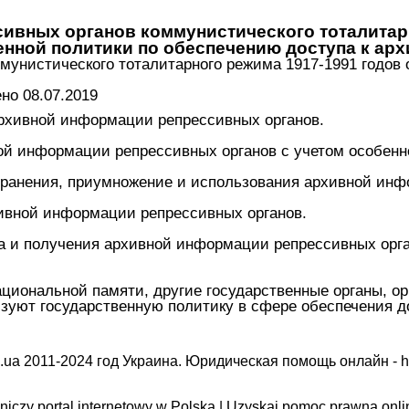
сивных органов коммунистического тоталитар
енной политики по обеспечению доступа к а
мунистического тоталитарного режима 1917-1991 годов о
о 08.07.2019
 архивной информации репрессивных органов.
ной информации репрессивных органов с учетом особен
 хранения, приумножение и использования архивной инф
хивной информации репрессивных органов.
ка и получения архивной информации репрессивных орг
ациональной памяти, другие государственные органы, о
зуют государственную политику в сфере обеспечения д
.ua 2011-2024 год Украина. Юридическая помощь онлайн -
h
iczy portal internetowy w Polska | Uzyskaj pomoc prawną onli