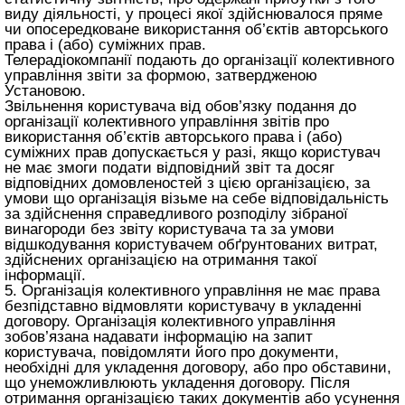
виду діяльності, у процесі якої здійснювалося пряме
чи опосередковане використання об’єктів авторського
права і (або) суміжних прав.
Телерадіокомпанії подають до організації колективного
управління звіти за формою, затвердженою
Установою.
Звільнення користувача від обов’язку подання до
організації колективного управління звітів про
використання об’єктів авторського права і (або)
суміжних прав допускається у разі, якщо користувач
не має змоги подати відповідний звіт та досяг
відповідних домовленостей з цією організацією, за
умови що організація візьме на себе відповідальність
за здійснення справедливого розподілу зібраної
винагороди без звіту користувача та за умови
відшкодування користувачем обґрунтованих витрат,
здійснених організацією на отримання такої
інформації.
5. Організація колективного управління не має права
безпідставно відмовляти користувачу в укладенні
договору. Організація колективного управління
зобов’язана надавати інформацію на запит
користувача, повідомляти його про документи,
необхідні для укладення договору, або про обставини,
що унеможливлюють укладення договору. Після
отримання організацією таких документів або усунення