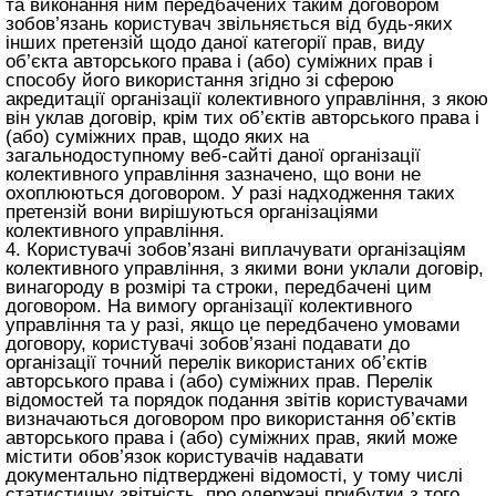
та виконання ним передбачених таким договором
зобов’язань користувач звільняється від будь-яких
інших претензій щодо даної категорії прав, виду
об’єкта авторського права і (або) суміжних прав і
способу його використання згідно зі сферою
акредитації організації колективного управління, з якою
він уклав договір, крім тих об’єктів авторського права і
(або) суміжних прав, щодо яких на
загальнодоступному веб-сайті даної організації
колективного управління зазначено, що вони не
охоплюються договором. У разі надходження таких
претензій вони вирішуються організаціями
колективного управління.
4. Користувачі зобов’язані виплачувати організаціям
колективного управління, з якими вони уклали договір,
винагороду в розмірі та строки, передбачені цим
договором. На вимогу організації колективного
управління та у разі, якщо це передбачено умовами
договору, користувачі зобов’язані подавати до
організації точний перелік використаних об’єктів
авторського права і (або) суміжних прав. Перелік
відомостей та порядок подання звітів користувачами
визначаються договором про використання об’єктів
авторського права і (або) суміжних прав, який може
містити обов’язок користувачів надавати
документально підтверджені відомості, у тому числі
статистичну звітність, про одержані прибутки з того