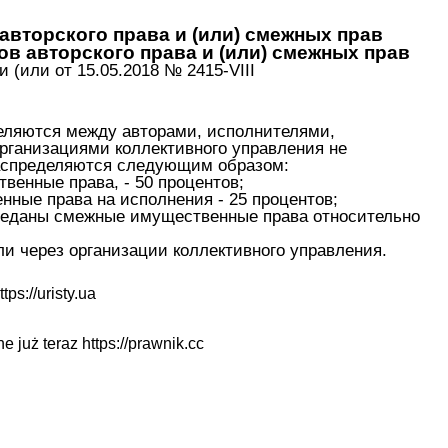
вторского права и (или) смежных прав
в авторского права и (или) смежных прав
(или от 15.05.2018 № 2415-VIII
деляются между авторами, исполнителями,
рганизациями коллективного управления не
 распределяются следующим образом:
венные права, - 50 процентов;
ные права на исполнения - 25 процентов;
ереданы смежные имущественные права относительно
и через организации коллективного управления.
ttps://uristy.ua
ne już teraz
https://prawnik.cc