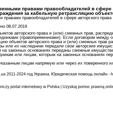
нными правами правообладателей в сфере а
граждения за кабельную ретрансляцию объекто
правами правообладателей в сфере авторского права и 
о 08.07.2019
ъектов авторского права и (или) смежных прав, распре
дниками (правопреемниками). Если договором между о
яцию объектов авторского права и (или) смежных прав
ы или их наследники передали свои авторские имущест
 на законных основаниях переданы смежные имуществен
дникам или лицам, которым на законных основаниях п
казанным лицам напрямую или через их поверенного ил
.ua 2011-2024 год Украина. Юридическая помощь онлайн -
h
iczy portal internetowy w Polska | Uzyskaj pomoc prawną onli