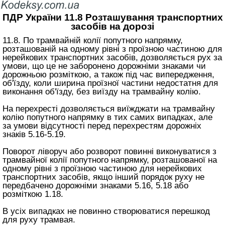
ПДР України 11.8 Розташування транспортних
засобів на дорозі
11.8. По трамвайній колії попутного напрямку,
розташованій на одному рівні з проїзною частиною для
нерейкових транспортних засобів, дозволяється рух за
умови, що це не заборонено дорожніми знаками чи
дорожньою розміткою, а також під час випередження,
об'їзду, коли ширина проїзної частини недостатня для
виконання об'їзду, без виїзду на трамвайну колію.
На перехресті дозволяється виїжджати на трамвайну
колію попутного напрямку в тих самих випадках, але
за умови відсутності перед перехрестям дорожніх
знаків 5.16-5.19.
Поворот ліворуч або розворот повинні виконуватися з
трамвайної колії попутного напрямку, розташованої на
одному рівні з проїзною частиною для нерейкових
транспортних засобів, якщо інший порядок руху не
передбачено дорожніми знаками 5.16, 5.18 або
розміткою 1.18.
В усіх випадках не повинно створюватися перешкод
для руху трамвая.