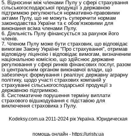
5. Відносини між членами Пулу у сфері страхування
сільськогосподарської продукції з державною
підтримкою регулюються нормативно-правовими
актами Пулу, що не можуть суперечити нормам
законодавства України та є обов’язковими для
виконання всіма членами Пулу.
6. Діяльність Пулу фінансується за рахунок його
членів.
7. Членом Пулу може бути страховик, що відповідає
вимогам
Закону України "Про страхування"
, отримав
відповідну ліцензію і відповідає вимогам, визначеним
національною комісією, що здійснює державне
регулювання у сфері ринків фінансових послуг, разом
із центральним органом виконавчої влади, що
забезпечує формування і реалізує державну аграрну
політику, щодо участі страхових компаній у
страхуванні сільськогосподарської продукції з
державною підтримкою.
8. Систематичне порушення терміну виплати
страхового відшкодування є підставою для
виключення страховика з Пулу.
Kodeksy.com.ua 2011-2024 рік Україна. Юридическая
помощь онлайн -
https://uristy.ua