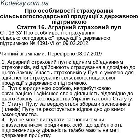
Про особливості страхування
сільськогосподарської продукції з державною
підтримкою
Стаття 16. Аграрний страховий пул
Ст. 16 ЗУ Про особливості страхування
сільськогосподарської продукції з державною
підтримкою № 4391-VI от 09.02.2012
Чинний зі змінами. Перевірено 08.07.2019
1. Аграрний страховий пул є єдиним об’єднанням
страховиків, які здійснюють страхування відповідно до
цього Закону. Участь страховиків у Пулі є умовою для
здійснення страхування сільськогосподарської
продукції з державною підтримкою.
2. Пул є юридичною особою, неприбутковою
організацією і здійснює свою діяльність відповідно до
цього Закону, законодавства України та свого Статуту.
3. Статут Пулу затверджується зборами засновників
(членів) Пулу та реєструється відповідно до вимог
законодавства.
4. Пул не може виступати засновником чи
співзасновником юридичних осіб, що здійснюють
підприємницьку діяльність та/або мають на меті
одержання прибутку.