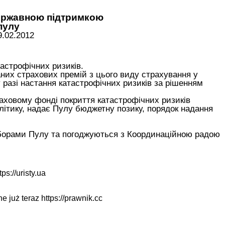
державною підтримкою
пулу
9.02.2012
астрофічних ризиків.
них страхових премій з цього виду страхування у
 разі настання катастрофічних ризиків за рішенням
раховому фонді покриття катастрофічних ризиків
літику, надає Пулу бюджетну позику, порядок надання
борами Пулу та погоджуються з Координаційною радою
tps://uristy.ua
ne już teraz
https://prawnik.cc