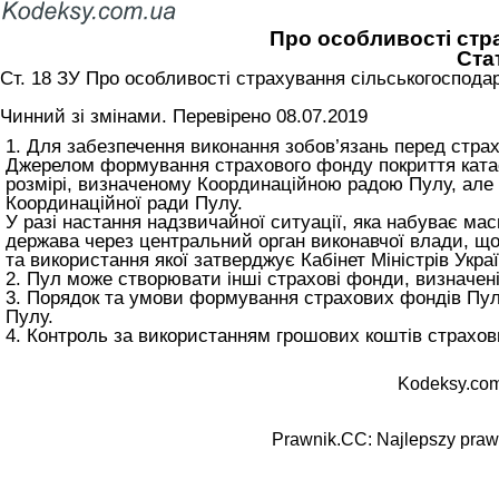
Про особливості стр
Ста
Ст. 18 ЗУ Про особливості страхування сільськогоспода
Чинний зі змінами. Перевірено 08.07.2019
1. Для забезпечення виконання зобов’язань перед стр
Джерелом формування страхового фонду покриття катаст
розмірі, визначеному Координаційною радою Пулу, але 
Координаційної ради Пулу.
У разі настання надзвичайної ситуації, яка набуває ма
держава через центральний орган виконавчої влади, що
та використання якої затверджує Кабінет Міністрів Украї
2. Пул може створювати інші страхові фонди, визначен
3. Порядок та умови формування страхових фондів Пу
Пулу.
4. Контроль за використанням грошових коштів страхо
Kodeksy.com
Prawnik.CC: Najlepszy prawn