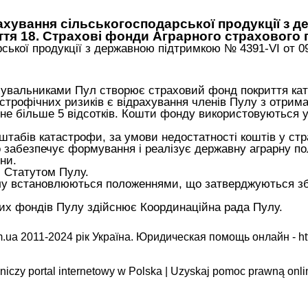
ахування сільськогосподарської продукції з 
ття 18. Страхові фонди Аграрного страхового 
рської продукції з державною підтримкою № 4391-VI от 0
ахувальниками Пул створює страховий фонд покриття кат
рофічних ризиків є відрахування членів Пулу з отрима
не більше 5 відсотків. Кошти фонду використовуються у
сштабів катастрофи, за умови недостатності коштів у ст
 забезпечує формування і реалізує державну аграрну по
ни.
і Статутом Пулу.
лу встановлюються положеннями, що затверджуються з
вих фондів Пулу здійснює Координаційна рада Пулу.
.ua 2011-2024 рік Україна. Юридическая помощь онлайн -
ht
iczy portal internetowy w Polska | Uzyskaj pomoc prawną onli