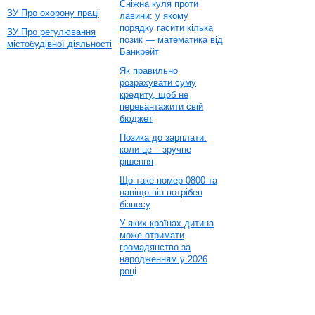
Сніжна куля проти
ЗУ Про охорону праці
лавини: у якому
порядку гасити кілька
ЗУ Про регулювання
позик — математика від
містобудівної діяльності
Банкрейт
Як правильно
розрахувати суму
кредиту, щоб не
перевантажити свій
бюджет
Позика до зарплати:
коли це – зручне
рішення
Що таке номер 0800 та
навіщо він потрібен
бізнесу
У яких країнах дитина
може отримати
громадянство за
народженням у 2026
році