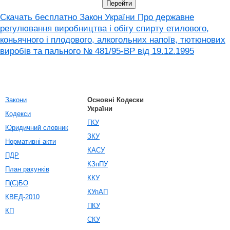
Скачать бесплатно Закон України Про державне
регулювання виробництва і обігу спирту етилового,
коньячного і плодового, алкогольних напоїв, тютюнових
виробів та пального № 481/95-ВР від 19.12.1995
Закони
Основні Кодески
України
Кодекси
ГКУ
Юридичний словник
ЗКУ
Нормативні акти
КАСУ
ПДР
КЗпПУ
План рахунків
ККУ
П(С)БО
КУпАП
КВЕД-2010
ПКУ
КП
СКУ