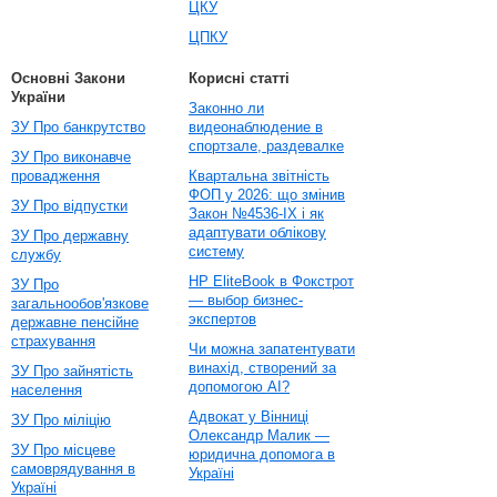
ЦКУ
ЦПКУ
Основні Закони
Корисні статті
України
Законно ли
ЗУ Про банкрутство
видеонаблюдение в
спортзале, раздевалке
ЗУ Про виконавче
провадження
Квартальна звітність
ФОП у 2026: що змінив
ЗУ Про відпустки
Закон №4536-IX і як
адаптувати облікову
ЗУ Про державну
систему
службу
HP EliteBook в Фокстрот
ЗУ Про
— выбор бизнес-
загальнообов'язкове
экспертов
державне пенсійне
страхування
Чи можна запатентувати
винахід, створений за
ЗУ Про зайнятість
допомогою AI?
населення
Адвокат у Вінниці
ЗУ Про міліцію
Олександр Малик —
ЗУ Про місцеве
юридична допомога в
самоврядування в
Україні
Україні