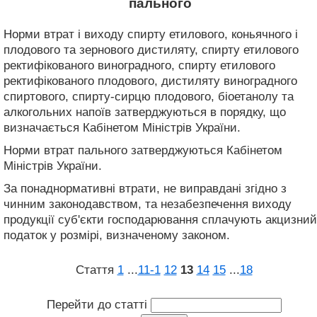
пального
Норми втрат і виходу спирту етилового, коньячного і
плодового та зернового дистиляту, спирту етилового
ректифікованого виноградного, спирту етилового
ректифікованого плодового, дистиляту виноградного
спиртового, спирту-сирцю плодового, біоетанолу та
алкогольних напоїв затверджуються в порядку, що
визначається Кабінетом Міністрів України.
Норми втрат пального затверджуються Кабінетом
Міністрів України.
За понаднормативні втрати, не виправдані згідно з
чинним законодавством, та незабезпечення виходу
продукції суб'єкти господарювання сплачують акцизний
податок у розмірі, визначеному законом.
Стаття
1
...
11‑1
12
13
14
15
...
18
Перейти до статті