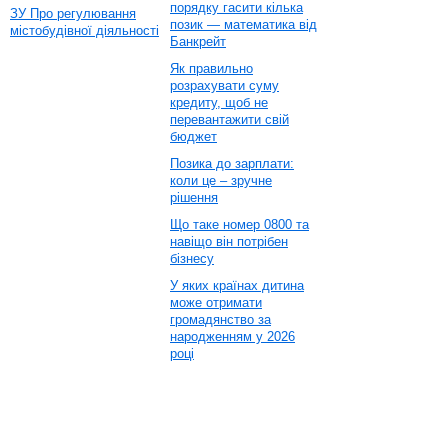
порядку гасити кілька
ЗУ Про регулювання
позик — математика від
містобудівної діяльності
Банкрейт
Як правильно
розрахувати суму
кредиту, щоб не
перевантажити свій
бюджет
Позика до зарплати:
коли це – зручне
рішення
Що таке номер 0800 та
навіщо він потрібен
бізнесу
У яких країнах дитина
може отримати
громадянство за
народженням у 2026
році