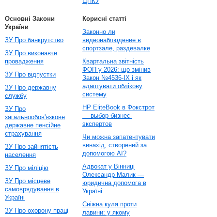
ЦПКУ
Основні Закони
Корисні статті
України
Законно ли
ЗУ Про банкрутство
видеонаблюдение в
спортзале, раздевалке
ЗУ Про виконавче
провадження
Квартальна звітність
ФОП у 2026: що змінив
ЗУ Про відпустки
Закон №4536-IX і як
адаптувати облікову
ЗУ Про державну
систему
службу
HP EliteBook в Фокстрот
ЗУ Про
— выбор бизнес-
загальнообов'язкове
экспертов
державне пенсійне
страхування
Чи можна запатентувати
винахід, створений за
ЗУ Про зайнятість
допомогою AI?
населення
Адвокат у Вінниці
ЗУ Про міліцію
Олександр Малик —
ЗУ Про місцеве
юридична допомога в
самоврядування в
Україні
Україні
Сніжна куля проти
ЗУ Про охорону праці
лавини: у якому