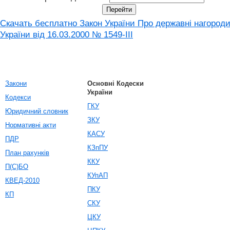
Скачать бесплатно Закон України Про державні нагород
України від 16.03.2000 № 1549-III
Закони
Основні Кодески
України
Кодекси
ГКУ
Юридичний словник
ЗКУ
Нормативні акти
КАСУ
ПДР
КЗпПУ
План рахунків
ККУ
П(С)БО
КУпАП
КВЕД-2010
ПКУ
КП
СКУ
ЦКУ