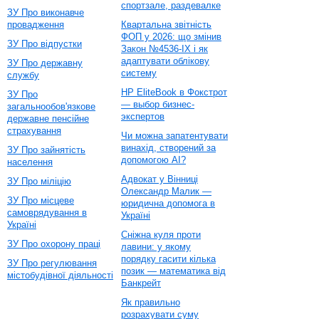
спортзале, раздевалке
ЗУ Про виконавче
провадження
Квартальна звітність
ФОП у 2026: що змінив
ЗУ Про відпустки
Закон №4536-IX і як
адаптувати облікову
ЗУ Про державну
систему
службу
HP EliteBook в Фокстрот
ЗУ Про
— выбор бизнес-
загальнообов'язкове
экспертов
державне пенсійне
страхування
Чи можна запатентувати
винахід, створений за
ЗУ Про зайнятість
допомогою AI?
населення
Адвокат у Вінниці
ЗУ Про міліцію
Олександр Малик —
ЗУ Про місцеве
юридична допомога в
самоврядування в
Україні
Україні
Сніжна куля проти
ЗУ Про охорону праці
лавини: у якому
порядку гасити кілька
ЗУ Про регулювання
позик — математика від
містобудівної діяльності
Банкрейт
Як правильно
розрахувати суму