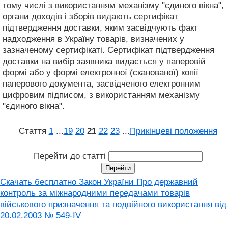
тому числі з використанням механізму "єдиного вікна",
органи доходів і зборів видають сертифікат
підтвердження доставки, яким засвідчують факт
надходження в Україну товарів, визначених у
зазначеному сертифікаті. Сертифікат підтвердження
доставки на вибір заявника видається у паперовій
формі або у формі електронної (сканованої) копії
паперового документа, засвідченого електронним
цифровим підписом, з використанням механізму
"єдиного вікна".
Стаття
1
...
19
20
21
22
23
...
Прикінцеві положення
Перейти до статті
Скачать бесплатно Закон України Про державний
контроль за міжнародними передачами товарів
військового призначення та подвійного використання від
20.02.2003 № 549-IV