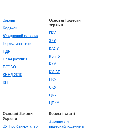
Закони
Основні Кодески
України
Кодекси
ГКУ
Юридичний словник
ЗКУ
Нормативні акти
КАСУ
ПДР
КЗпПУ
План рахунків
ККУ
П(С)БО
КУпАП
КВЕД-2010
ПКУ
КП
СКУ
ЦКУ
ЦПКУ
Основні Закони
Корисні статті
України
Законно ли
ЗУ Про банкрутство
видеонаблюдение в