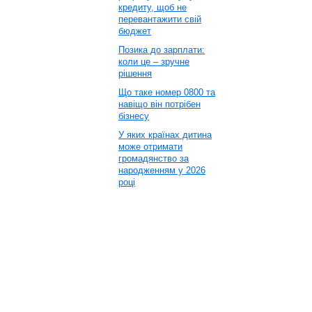
кредиту, щоб не
перевантажити свій
бюджет
Позика до зарплати:
коли це – зручне
рішення
Що таке номер 0800 та
навіщо він потрібен
бізнесу
У яких країнах дитина
може отримати
громадянство за
народженням у 2026
році