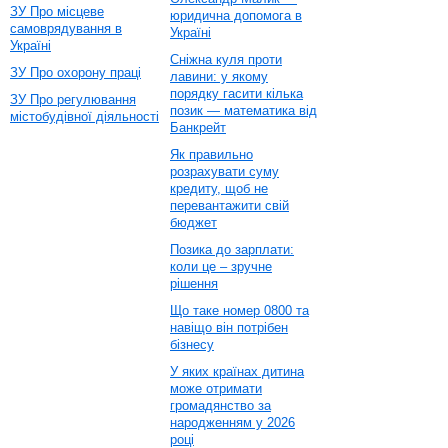
ЗУ Про місцеве
юридична допомога в
самоврядування в
Україні
Україні
Сніжна куля проти
ЗУ Про охорону праці
лавини: у якому
порядку гасити кілька
ЗУ Про регулювання
позик — математика від
містобудівної діяльності
Банкрейт
Як правильно
розрахувати суму
кредиту, щоб не
перевантажити свій
бюджет
Позика до зарплати:
коли це – зручне
рішення
Що таке номер 0800 та
навіщо він потрібен
бізнесу
У яких країнах дитина
може отримати
громадянство за
народженням у 2026
році