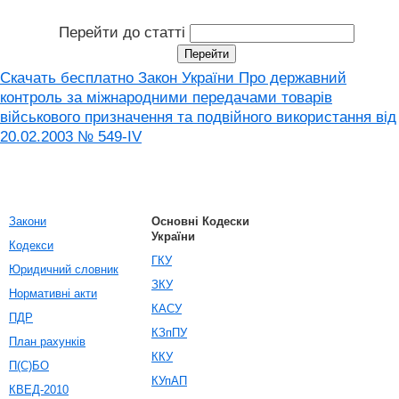
Перейти до статті
Скачать бесплатно Закон України Про державний
контроль за міжнародними передачами товарів
військового призначення та подвійного використання від
20.02.2003 № 549-IV
Закони
Основні Кодески
України
Кодекси
ГКУ
Юридичний словник
ЗКУ
Нормативні акти
КАСУ
ПДР
КЗпПУ
План рахунків
ККУ
П(С)БО
КУпАП
КВЕД-2010