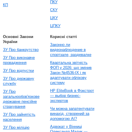
ПКУ
КП
СКУ
ЦКУ
ЦПКУ
Основні Закони
Корисні статті
України
Законно ли
ЗУ Про банкрутство
видеонаблюдение в
спортзале, раздевалке
ЗУ Про виконавче
провадження
Квартальна звітність
ФОП у 2026: що змінив
ЗУ Про відпустки
Закон №4536-IX і як
адаптувати облікову
ЗУ Про державну
систему
службу
HP EliteBook в Фокстрот
ЗУ Про
— выбор бизнес-
загальнообов'язкове
экспертов
державне пенсійне
страхування
Чи можна запатентувати
винахід, створений за
ЗУ Про зайнятість
допомогою AI?
населення
Адвокат у Вінниці
ЗУ Про міліцію
Олександр Малик —