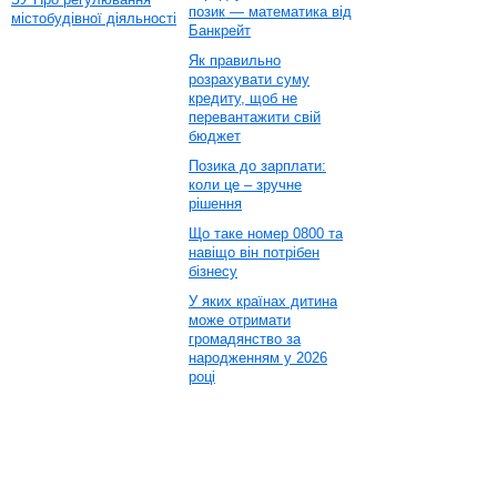
позик — математика від
містобудівної діяльності
Банкрейт
Як правильно
розрахувати суму
кредиту, щоб не
перевантажити свій
бюджет
Позика до зарплати:
коли це – зручне
рішення
Що таке номер 0800 та
навіщо він потрібен
бізнесу
У яких країнах дитина
може отримати
громадянство за
народженням у 2026
році