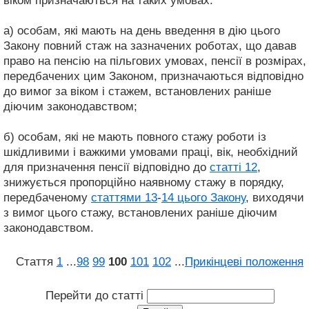
віком призначаються на таких умовах:
а) особам, які мають на день введення в дію цього
Закону повний стаж на зазначених роботах, що давав
право на пенсію на пільгових умовах, пенсії в розмірах,
передбачених цим Законом, призначаються відповідно
до вимог за віком і стажем, встановлених раніше
діючим законодавством;
б) особам, які не мають повного стажу роботи із
шкідливими і важкими умовами праці, вік, необхідний
для призначення пенсії відповідно до
статті 12
,
знижується пропорційно наявному стажу в порядку,
передбаченому
статтями 13
-
14 цього Закону
, виходячи
з вимог цього стажу, встановлених раніше діючим
законодавством.
Стаття
1
...
98
99
100
101
102
...
Прикінцеві положення
Перейти до статті