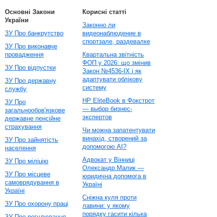
Основні Закони
Корисні статті
України
Законно ли
ЗУ Про банкрутство
видеонаблюдение в
спортзале, раздевалке
ЗУ Про виконавче
провадження
Квартальна звітність
ФОП у 2026: що змінив
ЗУ Про відпустки
Закон №4536-IX і як
адаптувати облікову
ЗУ Про державну
систему
службу
HP EliteBook в Фокстрот
ЗУ Про
— выбор бизнес-
загальнообов'язкове
экспертов
державне пенсійне
страхування
Чи можна запатентувати
винахід, створений за
ЗУ Про зайнятість
допомогою AI?
населення
Адвокат у Вінниці
ЗУ Про міліцію
Олександр Малик —
ЗУ Про місцеве
юридична допомога в
самоврядування в
Україні
Україні
Сніжна куля проти
ЗУ Про охорону праці
лавини: у якому
порядку гасити кілька
ЗУ Про регулювання