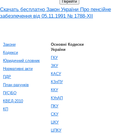
Скачать бесплатно Закон України Про пенсійне
забезпечення вiд 05.11.1991 № 1788-XII
Закони
Основні Кодески
України
Кодекси
ГКУ
Юридичний словник
ЗКУ
Нормативні акти
КАСУ
ПДР
КЗпПУ
План рахунків
ККУ
П(С)БО
КУпАП
КВЕД-2010
ПКУ
КП
СКУ
ЦКУ
ЦПКУ