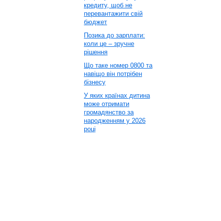
кредиту, щоб не
перевантажити свій
бюджет
Позика до зарплати:
коли це – зручне
рішення
Що таке номер 0800 та
навіщо він потрібен
бізнесу
У яких країнах дитина
може отримати
громадянство за
народженням у 2026
році