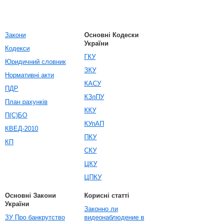
Закони
Основні Кодески
України
Кодекси
ГКУ
Юридичний словник
ЗКУ
Нормативні акти
КАСУ
ПДР
КЗпПУ
План рахунків
ККУ
П(С)БО
КУпАП
КВЕД-2010
ПКУ
КП
СКУ
ЦКУ
ЦПКУ
Основні Закони
Корисні статті
України
Законно ли
ЗУ Про банкрутство
видеонаблюдение в