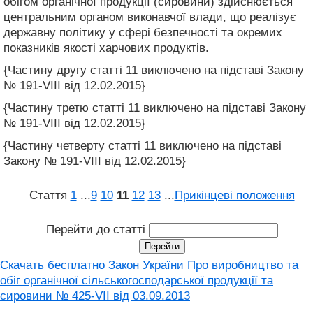
обігом органічної продукції (сировини) здійснюється
центральним органом виконавчої влади, що реалізує
державну політику у сфері безпечності та окремих
показників якості харчових продуктів.
{Частину другу статті 11 виключено на підставі Закону
№ 191-VIII від 12.02.2015}
{Частину третю статті 11 виключено на підставі Закону
№ 191-VIII від 12.02.2015}
{Частину четверту статті 11 виключено на підставі
Закону № 191-VIII від 12.02.2015}
Стаття
1
...
9
10
11
12
13
...
Прикінцеві положення
Перейти до статті
Скачать бесплатно Закон України Про виробництво та
обіг органічної сільськогосподарської продукції та
сировини № 425-VII від 03.09.2013