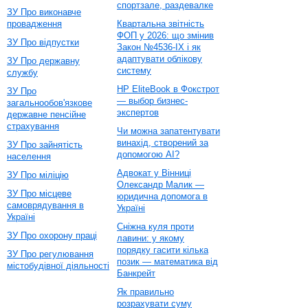
спортзале, раздевалке
ЗУ Про виконавче
провадження
Квартальна звітність
ФОП у 2026: що змінив
ЗУ Про відпустки
Закон №4536-IX і як
адаптувати облікову
ЗУ Про державну
систему
службу
HP EliteBook в Фокстрот
ЗУ Про
— выбор бизнес-
загальнообов'язкове
экспертов
державне пенсійне
страхування
Чи можна запатентувати
винахід, створений за
ЗУ Про зайнятість
допомогою AI?
населення
Адвокат у Вінниці
ЗУ Про міліцію
Олександр Малик —
ЗУ Про місцеве
юридична допомога в
самоврядування в
Україні
Україні
Сніжна куля проти
ЗУ Про охорону праці
лавини: у якому
порядку гасити кілька
ЗУ Про регулювання
позик — математика від
містобудівної діяльності
Банкрейт
Як правильно
розрахувати суму