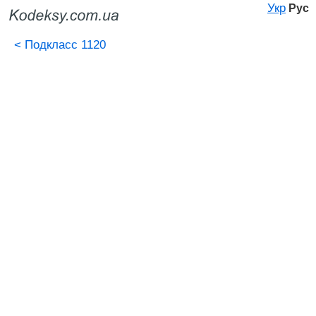
Укр
Рус
<
Подкласс 1120