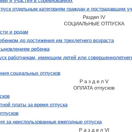
вки и участия в соревнованиях
пуск отдельным категориям граждан и пострадавшим у
Раздел IV
СОЦИАЛЬНЫЕ ОТПУСКА
сти и родам
ебенком до достижения им трехлетнего возраста
усыновлением ребенка
ск работникам, имеющим детей или совершеннолетнего 
ния социальных отпусков
Р а з д е л V
ОПЛАТА отпусков
сков
тной платы за время отпуска
отпусков
я за неиспользованные ежегодные отпуска
Р а з д е л VI