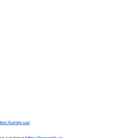
tps://uristy.ua/
.