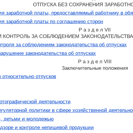
ОТПУСКА БЕЗ СОХРАНЕНИЯ ЗАРАБОТН
ия заработной платы, предоставляемый работнику в об
ия заработной платы по соглашению сторон
Р а з д е л VII
 КОНТРОЛЬ ЗА СОБЛЮДЕНИЕМ ЗАКОНОДАТЕЛЬСТВА О
нтроля за соблюдением законодательства об отпусках
нарушение законодательства об отпусках
Р а з д е л VIII
Заключительные положения
 относительно отпусков
артографической деятельности
егуляторной политики в сфере хозяйственной деятельно
и, детьми и молодежью
дзоре и контроле непищевой продукции