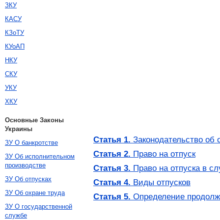
ЗКУ
КАСУ
КЗоТУ
КУоАП
НКУ
СКУ
УКУ
ХКУ
Основные Законы
Украины
Статья 1.
Законодательство об 
ЗУ О банкротстве
Статья 2.
Право на отпуск
ЗУ Об исполнительном
производстве
Статья 3.
Право на отпуска в сл
ЗУ Об отпусках
Статья 4.
Виды отпусков
ЗУ Об охране труда
Статья 5.
Определение продолж
ЗУ О государственной
службе