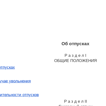
Об отпусках
Р а з д е л I
ОБЩИЕ ПОЛОЖЕНИЯ
отпусках
учае увольнения
ительности отпусков
Р а з д е л II