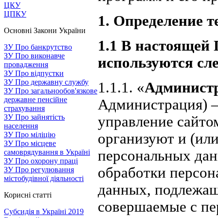
ЦКУ
ЦПКУ
1. Определение 
Основні Закони України
1.1 В настоящей
ЗУ Про банкрутство
ЗУ Про виконавче
используются сл
провадження
ЗУ Про відпустки
ЗУ Про державну службу
1.1.1. «
Администр
ЗУ Про загальнообов'язкове
державне пенсійне
Администрация) –
страхування
ЗУ Про зайнятість
управление сайт
населення
ЗУ Про міліцію
организуют и (ил
ЗУ Про місцеве
персональных дан
самоврядування в Україні
ЗУ Про охорону праці
обработки персон
ЗУ Про регулювання
містобудівної діяльності
данных, подлежащ
Корисні статті
совершаемые с п
Субсидія в Україні 2019