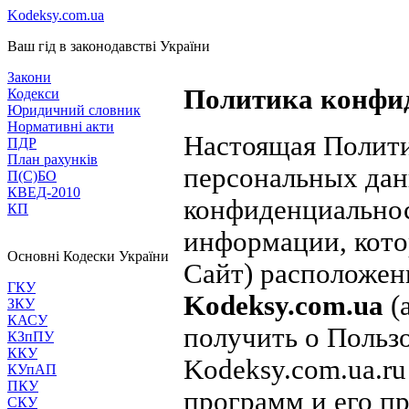
Kodeksy.com.ua
Ваш гід в законодавстві України
Закони
Политика конфи
Кодекси
Юридичний словник
Нормативні акти
Настоящая Полит
ПДР
План рахунків
персональных дан
П(С)БО
КВЕД-2010
конфиденциальнос
КП
информации, кот
Основні Кодески України
Сайт) расположе
ГКУ
Kodeksy.com.ua
(
ЗКУ
КАСУ
получить о Пользо
КЗпПУ
ККУ
Kodeksy.com.ua.ru
КУпАП
ПКУ
программ и его пр
СКУ