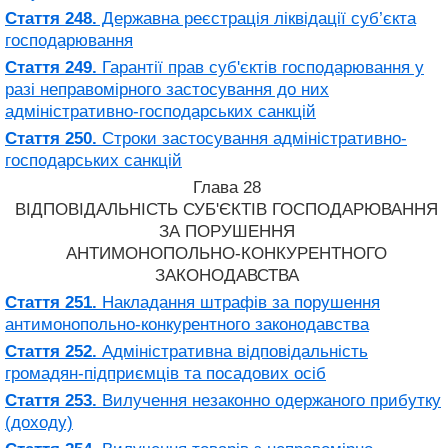
Стаття 248.
Державна реєстрація ліквідації суб’єкта
господарювання
Стаття 249.
Гарантії прав суб'єктів господарювання у
разі неправомірного застосування до них
адміністративно-господарських санкцій
Стаття 250.
Строки застосування адміністративно-
господарських санкцій
Глава 28
ВІДПОВІДАЛЬНІСТЬ СУБ'ЄКТІВ ГОСПОДАРЮВАННЯ
ЗА ПОРУШЕННЯ
АНТИМОНОПОЛЬНО-КОНКУРЕНТНОГО
ЗАКОНОДАВСТВА
Стаття 251.
Накладання штрафів за порушення
антимонопольно-конкурентного законодавства
Стаття 252.
Адміністративна відповідальність
громадян-підприємців та посадових осіб
Стаття 253.
Вилучення незаконно одержаного прибутку
(доходу)