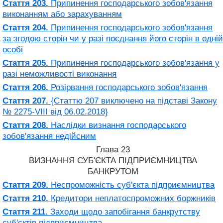
Стаття 203.
Припинення господарського зобов'язання
виконанням або зарахуванням
Стаття 204.
Припинення господарського зобов'язання
за згодою сторін чи у разі поєднання його сторін в одній
особі
Стаття 205.
Припинення господарського зобов'язання у
разі неможливості виконання
Стаття 206.
Розірвання господарського зобов'язання
Стаття 207.
{Статтю 207 виключено на підставі Закону
№ 2275-VIII від 06.02.2018}
Стаття 208.
Наслідки визнання господарського
зобов'язання недійсним
Глава 23
ВИЗНАННЯ СУБ'ЄКТА ПІДПРИЄМНИЦТВА
БАНКРУТОМ
Стаття 209.
Неспроможність суб'єкта підприємництва
Стаття 210.
Кредитори неплатоспроможних боржників
Стаття 211.
Заходи щодо запобігання банкрутству
суб'єктів підприємництва