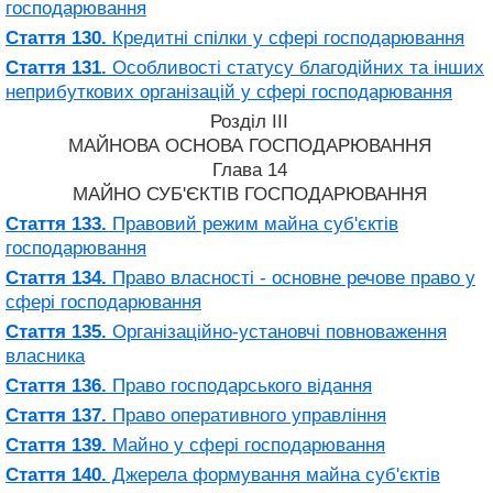
господарювання
Стаття 130.
Кредитні спілки у сфері господарювання
Стаття 131.
Особливості статусу благодійних та інших
неприбуткових організацій у сфері господарювання
Розділ III
МАЙНОВА ОСНОВА ГОСПОДАРЮВАННЯ
Глава 14
МАЙНО СУБ'ЄКТІВ ГОСПОДАРЮВАННЯ
Стаття 133.
Правовий режим майна суб'єктів
господарювання
Стаття 134.
Право власності - основне речове право у
сфері господарювання
Стаття 135.
Організаційно-установчі повноваження
власника
Стаття 136.
Право господарського відання
Стаття 137.
Право оперативного управління
Стаття 139.
Майно у сфері господарювання
Стаття 140.
Джерела формування майна суб'єктів