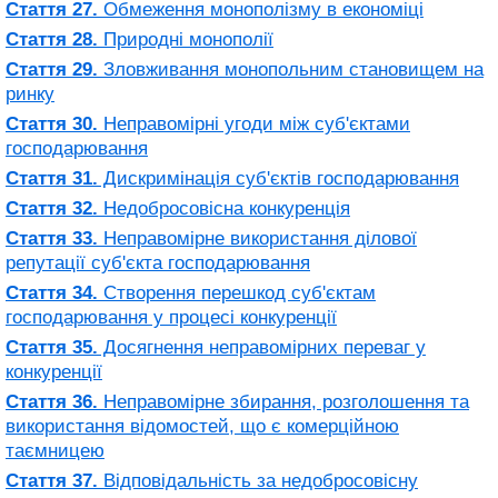
Стаття 27.
Обмеження монополізму в економіці
Стаття 28.
Природні монополії
Стаття 29.
Зловживання монопольним становищем на
ринку
Стаття 30.
Неправомірні угоди між суб'єктами
господарювання
Стаття 31.
Дискримінація суб'єктів господарювання
Стаття 32.
Недобросовісна конкуренція
Стаття 33.
Неправомірне використання ділової
репутації суб'єкта господарювання
Стаття 34.
Створення перешкод суб'єктам
господарювання у процесі конкуренції
Стаття 35.
Досягнення неправомірних переваг у
конкуренції
Стаття 36.
Неправомірне збирання, розголошення та
використання відомостей, що є комерційною
таємницею
Стаття 37.
Відповідальність за недобросовісну