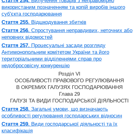
Стаття 254.
Вилучення товарів з неправомірно
використаним позначенням та копій виробів іншого
суб'єкта господарювання
Стаття 255.
Відшкодування збитків
Стаття 256.
Спростування неправдивих, неточних або
неповних відомостей
Стаття 257.
Процесуальні засади розгляду
Антимонопольним комітетом України та його
територіальними відділеннями справ про
недобросовісну конкуренцію
Розділ VI
ОСОБЛИВОСТІ ПРАВОВОГО РЕГУЛЮВАННЯ
В ОКРЕМИХ ГАЛУЗЯХ ГОСПОДАРЮВАННЯ
Глава 29
ГАЛУЗІ ТА ВИДИ ГОСПОДАРСЬКОЇ ДІЯЛЬНОСТІ
Стаття 258.
Загальні умови, що визначають
особливості регулювання господарських відносин
Стаття 259.
Види господарської діяльності та їх
класифікація