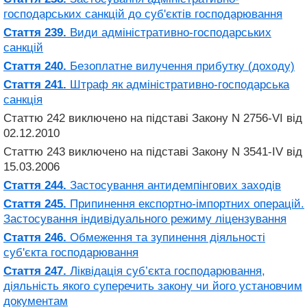
господарських санкцій до суб'єктів господарювання
Стаття 239.
Види адміністративно-господарських
санкцій
Стаття 240.
Безоплатне вилучення прибутку (доходу)
Стаття 241.
Штраф як адміністративно-господарська
санкція
Статтю 242 виключено на підставі Закону N 2756-VI від
02.12.2010
Статтю 243 виключено на підставі Закону N 3541-IV від
15.03.2006
Стаття 244.
Застосування антидемпінгових заходів
Стаття 245.
Припинення експортно-імпортних операцій.
Застосування індивідуального режиму ліцензування
Стаття 246.
Обмеження та зупинення діяльності
суб'єкта господарювання
Стаття 247.
Ліквідація суб’єкта господарювання,
діяльність якого суперечить закону чи його установчим
документам