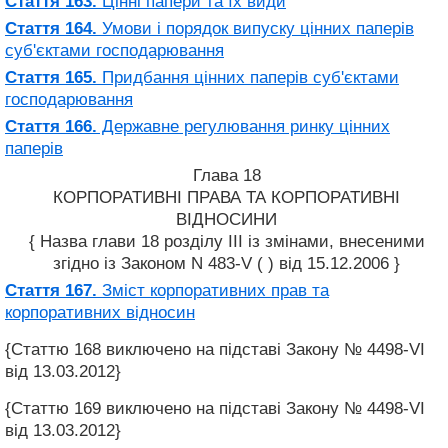
Стаття 163.
Цінні папери та їх види
Стаття 164.
Умови і порядок випуску цінних паперів
суб'єктами господарювання
Стаття 165.
Придбання цінних паперів суб'єктами
господарювання
Стаття 166.
Державне регулювання ринку цінних
паперів
Глава 18
КОРПОРАТИВНІ ПРАВА ТА КОРПОРАТИВНІ
ВІДНОСИНИ
{ Назва глави 18 розділу III із змінами, внесеними
згідно із Законом N 483-V ( ) від 15.12.2006 }
Стаття 167.
Зміст корпоративних прав та
корпоративних відносин
{Статтю 168 виключено на підставі Закону № 4498-VI
від 13.03.2012}
{Статтю 169 виключено на підставі Закону № 4498-VI
від 13.03.2012}