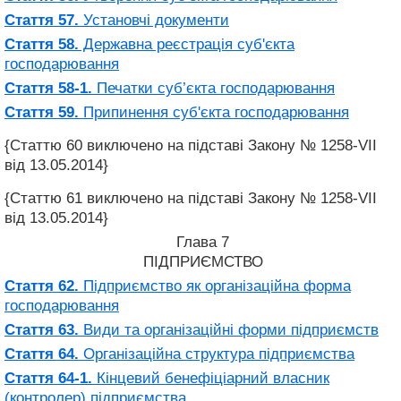
Стаття 57.
Установчі документи
Стаття 58.
Державна реєстрація суб'єкта
господарювання
Стаття 58-1.
Печатки суб’єкта господарювання
Стаття 59.
Припинення суб'єкта господарювання
{Статтю 60 виключено на підставі Закону № 1258-VII
від 13.05.2014}
{Статтю 61 виключено на підставі Закону № 1258-VII
від 13.05.2014}
Глава 7
ПІДПРИЄМСТВО
Стаття 62.
Підприємство як організаційна форма
господарювання
Стаття 63.
Види та організаційні форми підприємств
Стаття 64.
Організаційна структура підприємства
Стаття 64-1.
Кінцевий бенефіціарний власник
(контролер) підприємства