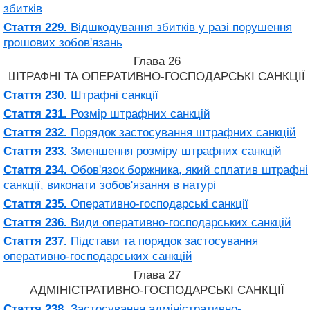
збитків
Стаття 229.
Відшкодування збитків у разі порушення
грошових зобов'язань
Глава 26
ШТРАФНІ ТА ОПЕРАТИВНО-ГОСПОДАРСЬКІ САНКЦІЇ
Стаття 230.
Штрафні санкції
Стаття 231.
Розмір штрафних санкцій
Стаття 232.
Порядок застосування штрафних санкцій
Стаття 233.
Зменшення розміру штрафних санкцій
Стаття 234.
Обов'язок боржника, який сплатив штрафні
санкції, виконати зобов'язання в натурі
Стаття 235.
Оперативно-господарські санкції
Стаття 236.
Види оперативно-господарських санкцій
Стаття 237.
Підстави та порядок застосування
оперативно-господарських санкцій
Глава 27
АДМІНІСТРАТИВНО-ГОСПОДАРСЬКІ САНКЦІЇ
Стаття 238.
Застосування адміністративно-