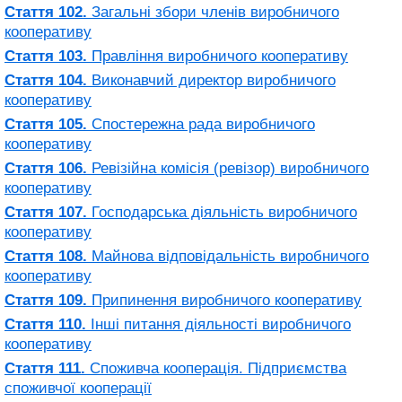
Стаття 102.
Загальні збори членів виробничого
кооперативу
Стаття 103.
Правління виробничого кооперативу
Стаття 104.
Виконавчий директор виробничого
кооперативу
Стаття 105.
Спостережна рада виробничого
кооперативу
Стаття 106.
Ревізійна комісія (ревізор) виробничого
кооперативу
Стаття 107.
Господарська діяльність виробничого
кооперативу
Стаття 108.
Майнова відповідальність виробничого
кооперативу
Стаття 109.
Припинення виробничого кооперативу
Стаття 110.
Інші питання діяльності виробничого
кооперативу
Стаття 111.
Споживча кооперація. Підприємства
споживчої кооперації