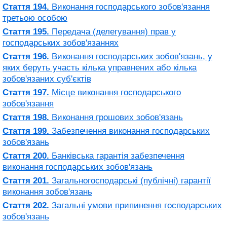
Стаття 194.
Виконання господарського зобов'язання
третьою особою
Стаття 195.
Передача (делегування) прав у
господарських зобов'язаннях
Стаття 196.
Виконання господарських зобов'язань, у
яких беруть участь кілька управнених або кілька
зобов'язаних суб'єктів
Стаття 197.
Місце виконання господарського
зобов'язання
Стаття 198.
Виконання грошових зобов'язань
Стаття 199.
Забезпечення виконання господарських
зобов'язань
Стаття 200.
Банківська гарантія забезпечення
виконання господарських зобов'язань
Стаття 201.
Загальногосподарські (публічні) гарантії
виконання зобов'язань
Стаття 202.
Загальні умови припинення господарських
зобов'язань