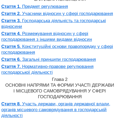
Стаття 1.
Предмет регулювання
Стаття 2.
Учасники відносин у сфері господарювання
Стаття 3.
Господарська діяльність та господарські
відносини
Стаття 4.
Розмежування відносин у сфері
господарювання з іншими видами відносин
Стаття 5.
Конституційні основи правопорядку у сфері
господарювання
Стаття 6.
Загальні принципи господарювання
Стаття 7.
Нормативно-правове регулювання
господарської діяльності
Глава 2
ОСНОВНІ НАПРЯМИ ТА ФОРМИ УЧАСТІ ДЕРЖАВИ
І МІСЦЕВОГО САМОВРЯДУВАННЯ У СФЕРІ
ГОСПОДАРЮВАННЯ
Стаття 8.
Участь держави, органів державної влади,
органів місцевого самоврядування в господарській
діяльності