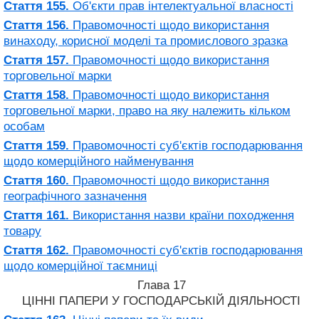
Стаття 155.
Об'єкти прав інтелектуальної власності
Стаття 156.
Правомочності щодо використання
винаходу, корисної моделі та промислового зразка
Стаття 157.
Правомочності щодо використання
торговельної марки
Стаття 158.
Правомочності щодо використання
торговельної марки, право на яку належить кільком
особам
Стаття 159.
Правомочності суб'єктів господарювання
щодо комерційного найменування
Стаття 160.
Правомочності щодо використання
географічного зазначення
Стаття 161.
Використання назви країни походження
товару
Стаття 162.
Правомочності суб'єктів господарювання
щодо комерційної таємниці
Глава 17
ЦІННІ ПАПЕРИ У ГОСПОДАРСЬКІЙ ДІЯЛЬНОСТІ