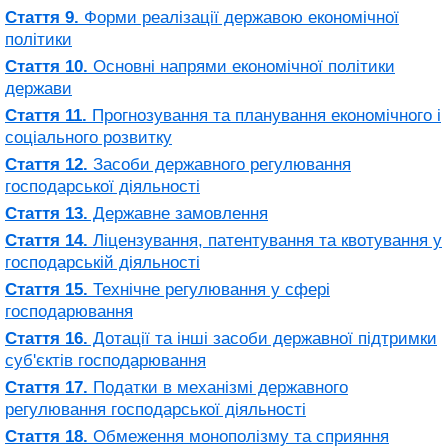
Стаття 9.
Форми реалізації державою економічної
політики
Стаття 10.
Основні напрями економічної політики
держави
Стаття 11.
Прогнозування та планування економічного і
соціального розвитку
Стаття 12.
Засоби державного регулювання
господарської діяльності
Стаття 13.
Державне замовлення
Стаття 14.
Ліцензування, патентування та квотування у
господарській діяльності
Стаття 15.
Технічне регулювання у сфері
господарювання
Стаття 16.
Дотації та інші засоби державної підтримки
суб'єктів господарювання
Стаття 17.
Податки в механізмі державного
регулювання господарської діяльності
Стаття 18.
Обмеження монополізму та сприяння