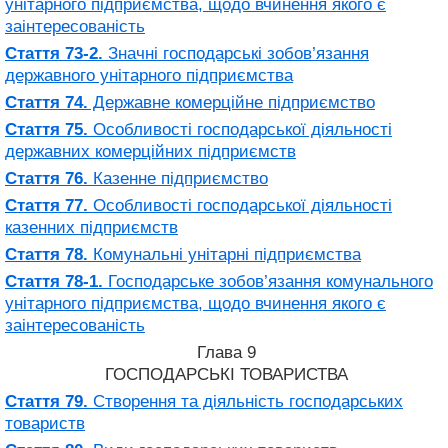
унітарного підприємства, щодо вчинення якого є
заінтересованість
Стаття 73-2.
Значні господарські зобов’язання
державного унітарного підприємства
Стаття 74.
Державне комерційне підприємство
Стаття 75.
Особливості господарської діяльності
державних комерційних підприємств
Стаття 76.
Казенне підприємство
Стаття 77.
Особливості господарської діяльності
казенних підприємств
Стаття 78.
Комунальні унітарні підприємства
Стаття 78-1.
Господарське зобов’язання комунального
унітарного підприємства, щодо вчинення якого є
заінтересованість
Глава 9
ГОСПОДАРСЬКІ ТОВАРИСТВА
Стаття 79.
Створення та діяльність господарських
товариств