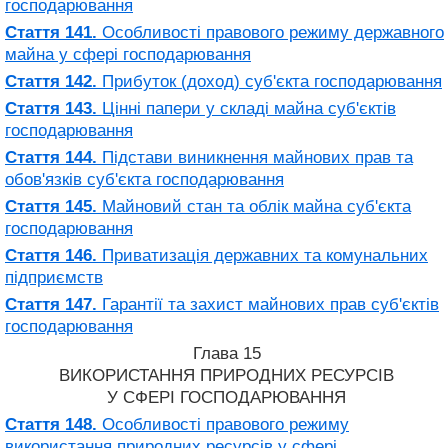
господарювання
Стаття 141.
Особливості правового режиму державного
майна у сфері господарювання
Стаття 142.
Прибуток (доход) суб'єкта господарювання
Стаття 143.
Цінні папери у складі майна суб'єктів
господарювання
Стаття 144.
Підстави виникнення майнових прав та
обов'язків суб'єкта господарювання
Стаття 145.
Майновий стан та облік майна суб'єкта
господарювання
Стаття 146.
Приватизація державних та комунальних
підприємств
Стаття 147.
Гарантії та захист майнових прав суб'єктів
господарювання
Глава 15
ВИКОРИСТАННЯ ПРИРОДНИХ РЕСУРСІВ
У СФЕРІ ГОСПОДАРЮВАННЯ
Стаття 148.
Особливості правового режиму
використання природних ресурсів у сфері