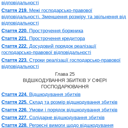
відповідальності
Стаття 219.
Межі господарсько-правової
відповідальності. Зменшення розміру та звільнення від
відповідальності
Стаття 220.
Прострочення боржника
Стаття 221.
Прострочення кредитора
Стаття 222.
Досудовий порядок реалізації
господарсько-правової відповідальності
Стаття 223.
Строки реалізації господарсько-правової
відповідальності
Глава 25
ВІДШКОДУВАННЯ ЗБИТКІВ У СФЕРІ
ГОСПОДАРЮВАННЯ
Стаття 224.
Відшкодування збитків
Стаття 225.
Склад та розмір відшкодування збитків
Стаття 226.
Умови і порядок відшкодування збитків
Стаття 227.
Солідарне відшкодування збитків
Стаття 228.
Регресні вимоги щодо відшкодування