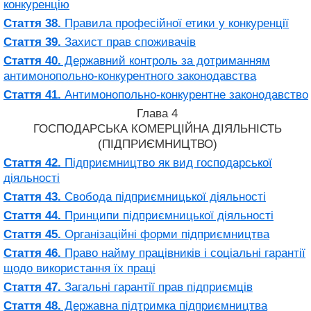
конкуренцію
Стаття 38.
Правила професійної етики у конкуренції
Стаття 39.
Захист прав споживачів
Стаття 40.
Державний контроль за дотриманням
антимонопольно-конкурентного законодавства
Стаття 41.
Антимонопольно-конкурентне законодавство
Глава 4
ГОСПОДАРСЬКА КОМЕРЦІЙНА ДІЯЛЬНІСТЬ
(ПІДПРИЄМНИЦТВО)
Стаття 42.
Підприємництво як вид господарської
діяльності
Стаття 43.
Свобода підприємницької діяльності
Стаття 44.
Принципи підприємницької діяльності
Стаття 45.
Організаційні форми підприємництва
Стаття 46.
Право найму працівників і соціальні гарантії
щодо використання їх праці
Стаття 47.
Загальні гарантії прав підприємців
Стаття 48.
Державна підтримка підприємництва