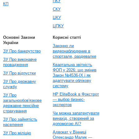
ПКУ
КП
СКУ
ЦКУ
ЦПКУ
Основні Закони
Корисні статті
України
Законно ли
ЗУ Про банкрутство
видеонаблюдение в
спортзале, раздевалке
ЗУ Про виконавче
провадження
Квартальна звітність
ФОП у 2026: що змінив
ЗУ Про відпустки
Закон №4536-IX і як
адаптувати облікову
ЗУ Про державну
систему
службу
HP EliteBook в Фокстрот
ЗУ Про
— выбор бизнес-
загальнообов'язкове
экспертов
державне пенсійне
страхування
Чи можна запатентувати
винахід, створений за
ЗУ Про зайнятість
допомогою AI?
населення
Адвокат у Вінниці
ЗУ Про міліцію
Олександр Малик —