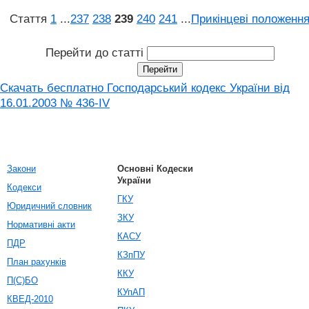
Стаття
1
...
237
238
239
240
241
...
Прикінцеві положенн
Перейти до статті
Скачать бесплатно Господарський кодекс України від
16.01.2003 № 436-IV
Закони
Основні Кодески
України
Кодекси
ГКУ
Юридичний словник
ЗКУ
Нормативні акти
КАСУ
ПДР
КЗпПУ
План рахунків
ККУ
П(С)БО
КУпАП
КВЕД-2010