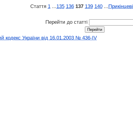
Стаття
1
...
135
136
137
139
140
...
Прикінцев
Перейти до статті
й кодекс України від 16.01.2003 № 436-IV