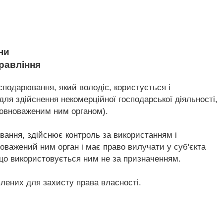
ни
равління
сподарювання, який володіє, користується і
я здійснення некомерційної господарської діяльності,
повноваженим ним органом).
ювання, здійснює контроль за використанням і
важений ним орган і має право вилучати у суб'єкта
що використовується ним не за призначенням.
лених для захисту права власності.