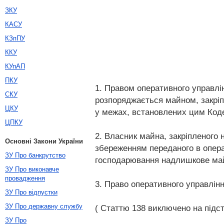
ЗКУ
КАСУ
КЗпПУ
ККУ
КУпАП
ПКУ
1. Правом оперативного управлін
СКУ
розпоряджається майном, закріп
ЦКУ
у межах, встановлених цим Код
ЦПКУ
2. Власник майна, закріпленого 
Основні Закони України
збереженням переданого в опера
ЗУ Про банкрутство
господарювання надлишкове майн
ЗУ Про виконавче
провадження
3. Право оперативного управлін
ЗУ Про відпустки
ЗУ Про державну службу
( Статтю 138 виключено на підста
ЗУ Про