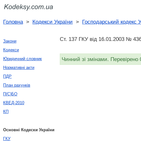
Головна
>
Кодекси України
>
Господарський кодекс У
Ст. 137 ГКУ від 16.01.2003 № 436
Закони
Кодекси
Чинний зі змінами. Перевірено 
Юридичний словник
Нормативні акти
ПДР
План рахунків
П(С)БО
КВЕД-2010
КП
Основні Кодески України
ГКУ