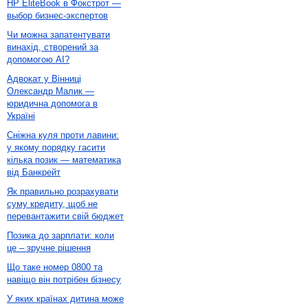
HP EliteBook в Фокстрот —
выбор бизнес-экспертов
Чи можна запатентувати
винахід, створений за
допомогою AI?
Адвокат у Вінниці
Олександр Малик —
юридична допомога в
Україні
Сніжна куля проти лавини:
у якому порядку гасити
кілька позик — математика
від Банкрейт
Як правильно розрахувати
суму кредиту, щоб не
перевантажити свій бюджет
Позика до зарплати: коли
це – зручне рішення
Що таке номер 0800 та
навіщо він потрібен бізнесу
У яких країнах дитина може