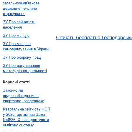
загальнообов'язкове
державне пенсійне
страхування
ЗУ Про зайнятість
населення
ЗУ Про міліцію
Скачать бесплатно Господарськи
ЗУ Про місцеве
самоврядування в Україні
ЗУ Про охорону праці
ЗУ Про регулювання
містобудівної діяльності
Корисні статті
Законно ли
видеонаблюдение в
спортзале, раздевалке
Квартальна звітність ФОП
у 2026: що змінив Закон
№4536-IX і як адаптувати
облікову систему