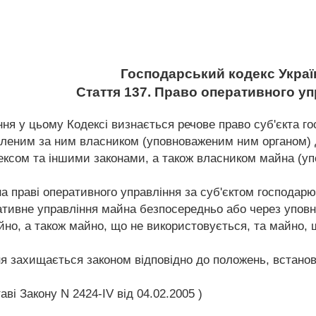
Господарський кодекс Украї
Стаття 137. Право оперативного уп
ня у цьому Кодексі визнається речове право суб'єкта го
леним за ним власником (уповноваженим ним органом) дл
ексом та іншими законами, а також власником майна (у
на праві оперативного управління за суб'єктом господар
тивне управління майна безпосередньо або через уповно
о, а також майно, що не використовується, та майно, 
ня захищається законом відповідно до положень, встанов
ві Закону N 2424-IV від 04.02.2005 )