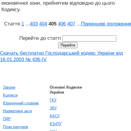
економічної зони, прийнятим відповідно до цього
Кодексу.
Стаття
1
...
403
404
405
406
407
...
Прикінцеві положенн
Перейти до статті
Скачать бесплатно Господарський кодекс України від
16.01.2003 № 436-IV
Закони
Основні Кодески
України
Кодекси
ГКУ
Юридичний словник
ЗКУ
Нормативні акти
КАСУ
ПДР
КЗпПУ
План рахунків