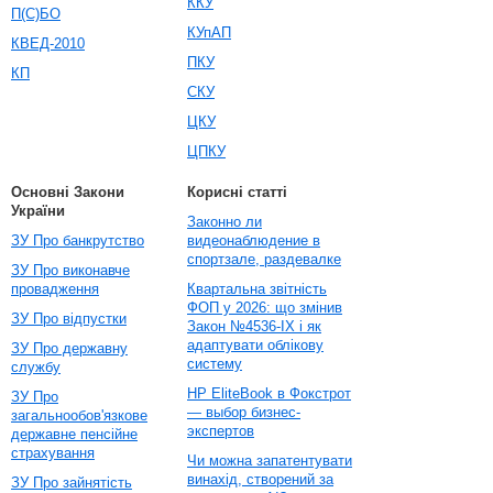
ККУ
П(С)БО
КУпАП
КВЕД-2010
ПКУ
КП
СКУ
ЦКУ
ЦПКУ
Основні Закони
Корисні статті
України
Законно ли
ЗУ Про банкрутство
видеонаблюдение в
спортзале, раздевалке
ЗУ Про виконавче
провадження
Квартальна звітність
ФОП у 2026: що змінив
ЗУ Про відпустки
Закон №4536-IX і як
адаптувати облікову
ЗУ Про державну
систему
службу
HP EliteBook в Фокстрот
ЗУ Про
— выбор бизнес-
загальнообов'язкове
экспертов
державне пенсійне
страхування
Чи можна запатентувати
винахід, створений за
ЗУ Про зайнятість