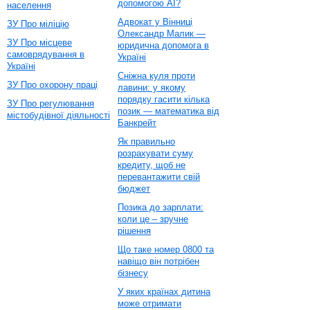
допомогою AI?
населення
Адвокат у Вінниці
ЗУ Про міліцію
Олександр Малик —
ЗУ Про місцеве
юридична допомога в
самоврядування в
Україні
Україні
Сніжна куля проти
ЗУ Про охорону праці
лавини: у якому
порядку гасити кілька
ЗУ Про регулювання
позик — математика від
містобудівної діяльності
Банкрейт
Як правильно
розрахувати суму
кредиту, щоб не
перевантажити свій
бюджет
Позика до зарплати:
коли це – зручне
рішення
Що таке номер 0800 та
навіщо він потрібен
бізнесу
У яких країнах дитина
може отримати