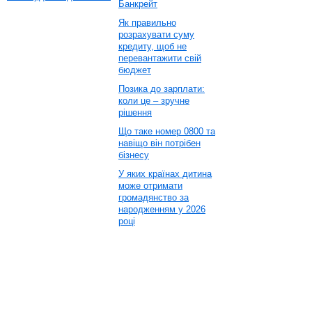
Банкрейт
Як правильно
розрахувати суму
кредиту, щоб не
перевантажити свій
бюджет
Позика до зарплати:
коли це – зручне
рішення
Що таке номер 0800 та
навіщо він потрібен
бізнесу
У яких країнах дитина
може отримати
громадянство за
народженням у 2026
році