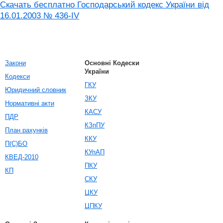
Скачать бесплатно Господарський кодекс України від
16.01.2003 № 436-IV
Закони
Основні Кодески
України
Кодекси
ГКУ
Юридичний словник
ЗКУ
Нормативні акти
КАСУ
ПДР
КЗпПУ
План рахунків
ККУ
П(С)БО
КУпАП
КВЕД-2010
ПКУ
КП
СКУ
ЦКУ
ЦПКУ