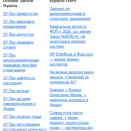
Основні Закони
Корисні статті
України
Законно ли
ЗУ Про банкрутство
видеонаблюдение в
спортзале, раздевалке
ЗУ Про виконавче
провадження
Квартальна звітність
ФОП у 2026: що змінив
ЗУ Про відпустки
Закон №4536-IX і як
адаптувати облікову
ЗУ Про державну
систему
службу
HP EliteBook в Фокстрот
ЗУ Про
— выбор бизнес-
загальнообов'язкове
экспертов
державне пенсійне
страхування
Чи можна запатентувати
винахід, створений за
ЗУ Про зайнятість
допомогою AI?
населення
Адвокат у Вінниці
ЗУ Про міліцію
Олександр Малик —
ЗУ Про місцеве
юридична допомога в
самоврядування в
Україні
Україні
Сніжна куля проти
ЗУ Про охорону праці
лавини: у якому
порядку гасити кілька
ЗУ Про регулювання
позик — математика від
містобудівної діяльності