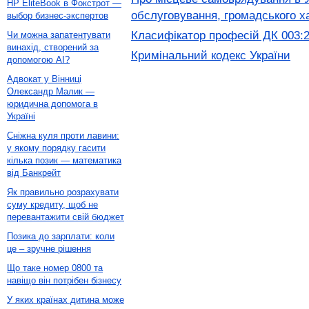
HP EliteBook в Фокстрот —
обслуговування, громадського ха
выбор бизнес-экспертов
Класифікатор професій ДК 003:
Чи можна запатентувати
винахід, створений за
Кримінальний кодекс України
допомогою AI?
Адвокат у Вінниці
Олександр Малик —
юридична допомога в
Україні
Сніжна куля проти лавини:
у якому порядку гасити
кілька позик — математика
від Банкрейт
Як правильно розрахувати
суму кредиту, щоб не
перевантажити свій бюджет
Позика до зарплати: коли
це – зручне рішення
Що таке номер 0800 та
навіщо він потрібен бізнесу
У яких країнах дитина може