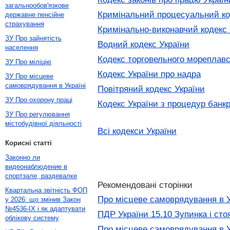
загальнообов'язкове
Кримінальний процесуальний ко
державне пенсійне
страхування
Кримінально-виконавчий кодекс 
ЗУ Про зайнятість
Водний кодекс України
населення
Кодекс торговельного мореплавс
ЗУ Про міліцію
Кодекс України про надра
ЗУ Про місцеве
самоврядування в Україні
Повітряний кодекс України
ЗУ Про охорону праці
Кодекс України з процедур банк
ЗУ Про регулювання
містобудівної діяльності
Всі кодекси України
Корисні статті
Законно ли
видеонаблюдение в
спортзале, раздевалке
Рекомендовані сторінки
Квартальна звітність ФОП
Про місцеве самоврядування в У
у 2026: що змінив Закон
№4536-IX і як адаптувати
ПДР України 15.10 Зупинка і сто
облікову систему
Про місцеве самоврядування в У