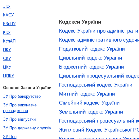
ЗКУ
КАСУ
Кодекси України
КЗпПУ
Кодекс України про адміністрат
ККУ
Кодекс адміністративного судоч
КУпАП
Податковий кодекс України
ПКУ
Цивільний кодекс України
СКУ
Бюджетний кодекс України
ЦКУ
Цивільний процесуальний кодек
ЦПКУ
Господарський кодекс України
Основні Закони України
Митний кодекс України
ЗУ Про банкрутство
Сімейний кодекс України
ЗУ Про виконавче
провадження
Земельний кодекс України
ЗУ Про відпустки
Господарський процесуальний к
ЗУ Про державну службу
Житловий Кодекс Української Р
ЗУ Про
Кодекс законів про працю Україн