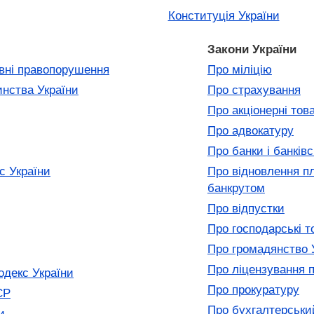
Конституція України
Закони України
ивні правопорушення
Про міліцію
инства України
Про страхування
Про акціонерні тов
Про адвокатуру
Про банки і банківс
с України
Про відновлення п
банкрутом
Про відпустки
Про господарські т
Про громадянство 
Про ліцензування п
одекс України
Про прокуратуру
СР
Про бухгалтерський
и