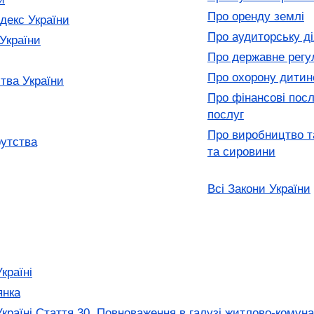
Про оренду землі
декс України
Про аудиторську ді
України
Про державне регул
Про охорону дитин
тва України
Про фінансові пос
послуг
Про виробництво та
рутства
та сировини
Всі Закони України
країні
янка
країні Стаття 30. Повноваження в галузі житлово-комуна