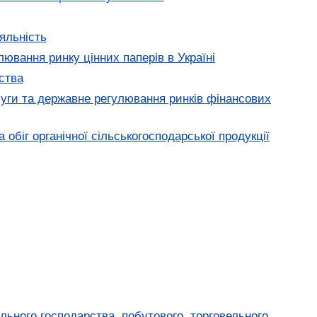
яльність
ювання ринку цінних паперів в Україні
ства
луги та державне регулювання ринків фінансових
 обіг органічної сільськогосподарської продукції
льного господарства, побутового, торговельного