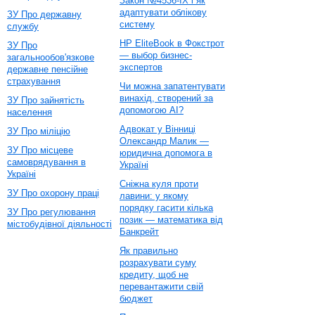
Закон №4536-IX і як
адаптувати облікову
ЗУ Про державну
систему
службу
HP EliteBook в Фокстрот
ЗУ Про
— выбор бизнес-
загальнообов'язкове
экспертов
державне пенсійне
страхування
Чи можна запатентувати
винахід, створений за
ЗУ Про зайнятість
допомогою AI?
населення
Адвокат у Вінниці
ЗУ Про міліцію
Олександр Малик —
ЗУ Про місцеве
юридична допомога в
самоврядування в
Україні
Україні
Сніжна куля проти
ЗУ Про охорону праці
лавини: у якому
порядку гасити кілька
ЗУ Про регулювання
позик — математика від
містобудівної діяльності
Банкрейт
Як правильно
розрахувати суму
кредиту, щоб не
перевантажити свій
бюджет