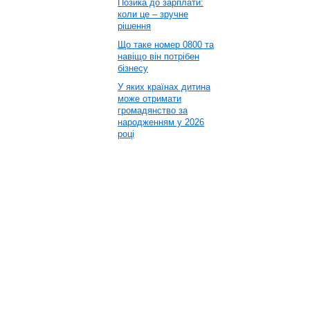
Позика до зарплати:
коли це – зручне
рішення
Що таке номер 0800 та
навіщо він потрібен
бізнесу
У яких країнах дитина
може отримати
громадянство за
народженням у 2026
році