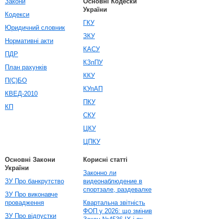
Закони
Основні Кодески
України
Кодекси
ГКУ
Юридичний словник
ЗКУ
Нормативні акти
КАСУ
ПДР
КЗпПУ
План рахунків
ККУ
П(С)БО
КУпАП
КВЕД-2010
ПКУ
КП
СКУ
ЦКУ
ЦПКУ
Основні Закони
Корисні статті
України
Законно ли
ЗУ Про банкрутство
видеонаблюдение в
спортзале, раздевалке
ЗУ Про виконавче
провадження
Квартальна звітність
ФОП у 2026: що змінив
ЗУ Про відпустки