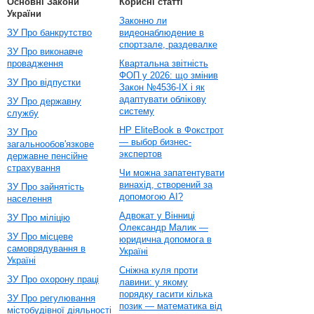
Основні Закони
Корисні статті
України
Законно ли
ЗУ Про банкрутство
видеонаблюдение в
спортзале, раздевалке
ЗУ Про виконавче
провадження
Квартальна звітність
ФОП у 2026: що змінив
ЗУ Про відпустки
Закон №4536-IX і як
адаптувати облікову
ЗУ Про державну
систему
службу
HP EliteBook в Фокстрот
ЗУ Про
— выбор бизнес-
загальнообов'язкове
экспертов
державне пенсійне
страхування
Чи можна запатентувати
винахід, створений за
ЗУ Про зайнятість
допомогою AI?
населення
Адвокат у Вінниці
ЗУ Про міліцію
Олександр Малик —
ЗУ Про місцеве
юридична допомога в
самоврядування в
Україні
Україні
Сніжна куля проти
ЗУ Про охорону праці
лавини: у якому
порядку гасити кілька
ЗУ Про регулювання
позик — математика від
містобудівної діяльності