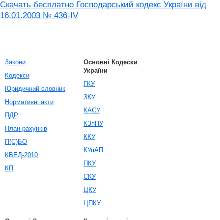
Скачать бесплатно Господарський кодекс України від
16.01.2003 № 436-IV
Закони
Основні Кодески
України
Кодекси
ГКУ
Юридичний словник
ЗКУ
Нормативні акти
КАСУ
ПДР
КЗпПУ
План рахунків
ККУ
П(С)БО
КУпАП
КВЕД-2010
ПКУ
КП
СКУ
ЦКУ
ЦПКУ