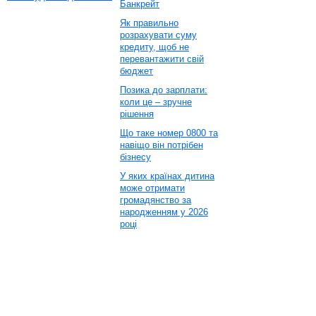
Банкрейт
Як правильно
розрахувати суму
кредиту, щоб не
перевантажити свій
бюджет
Позика до зарплати:
коли це – зручне
рішення
Що таке номер 0800 та
навіщо він потрібен
бізнесу
У яких країнах дитина
може отримати
громадянство за
народженням у 2026
році