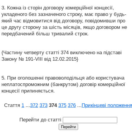
3. Кожна із сторін договору комерційної концесії,
укладеного без зазначеного строку, має право у будь-
який час відмовитися від договору, повідомивши про
це другу сторону за шість місяців, якщо договором не
передбачений більш тривалий строк.
{Частину четверту статті 374 виключено на підставі
Закону № 191-VIII від 12.02.2015}
5. При оголошенні правоволодільця або користувача
неплатоспроможним (банкрутом) договір комерційної
концесії припиняється.
Стаття
1
...
372
373
374
375
376
...
Прикінцеві положенн
Перейти до статті